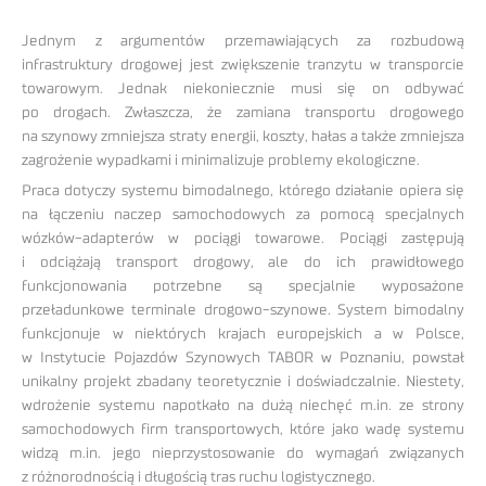
Jednym z argumentów przemawiających za rozbudową
infrastruktury drogowej jest zwiększenie tranzytu w transporcie
towarowym. Jednak niekoniecznie musi się on odbywać
po drogach. Zwłaszcza, że zamiana transportu drogowego
na szynowy zmniejsza straty energii, koszty, hałas a także zmniejsza
zagrożenie wypadkami i minimalizuje problemy ekologiczne.
Praca dotyczy systemu bimodalnego, którego działanie opiera się
na łączeniu naczep samochodowych za pomocą specjalnych
wózków-adapterów w pociągi towarowe. Pociągi zastępują
i odciążają transport drogowy, ale do ich prawidłowego
funkcjonowania potrzebne są specjalnie wyposażone
przeładunkowe terminale drogowo-szynowe. System bimodalny
funkcjonuje w niektórych krajach europejskich a w Polsce,
w Instytucie Pojazdów Szynowych TABOR w Poznaniu, powstał
unikalny projekt zbadany teoretycznie i doświadczalnie. Niestety,
wdrożenie systemu napotkało na dużą niechęć m.in. ze strony
samochodowych firm transportowych, które jako wadę systemu
widzą m.in. jego nieprzystosowanie do wymagań związanych
z różnorodnością i długością tras ruchu logistycznego.