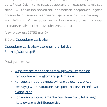
certyfikatu. Dzięki temu naczepa zostanie umieszczona w miejscu
składu, w którym (po posadzeniu na wózkach-adapterach) będzie
przenosiła obciążenia nieprzekraczające wartości wyznaczonych
w certyfikacie. W przypadku niespełnienia ww. warunków naczepa,
a co gorsze cały pociąg, może ulec zniszczeniu.
Artykuł zawiera 25750 znaków.
Źródło:
Czasopismo Logistyka
Czasopismo Logistyka – zaprenumeruj już dziś!
Sanecki_Walczak.pdf
Powiązane wpisy:
Współczesne tendencje w rozwiązywaniu zagadnień
transportowych w aglomeracjach miejskich
Koncepcja modelu symulacyjnego do oceny wpływu
inwestycji w infrastrukturę transportu na bezpieczeństwo
ekologiczne
Konkurencja i komplementarność transportu lotniczego
i kolejowego w Unii Europejskiej