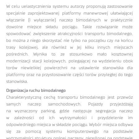
W celu uelastycznienia systemu autorzy proponują zastosowanie
specjalnie zaprojektowanej platformy manewrowej ułatwiającej
włączanie (i wyłączanie) naczep bimodalnych w praktycznie
dowolne miejsce składu pociągu. Takie rozwiązanie może
spowodować zwiększenie atrakcyjności transportu bimodalnego,
bo można z niego skorzystać nie tylko na początku czy na końcu
trasy kolejowej, ale również w jej kilku innych miejscach
pośrednich. Wynika to ze stosunkowo mało kosztownej
modernizacji stacji kolejowych, polegającej na wydzieleniu obok
torów niewielkiej powierzchni na ustawienie stanowiska dla
platformy oraz na przystosowanie części torów przyległej do tego
stanowiska.
Organizacja ruchu bimodalnego
Charakterystyczną cechą transportu bimodalnego jest przewóz
samych naczep samochodowych. Pojazdy przyjeżdżają
na wyznaczony parking, gdzie następuje segregacja naczep
w zależności od ich wytrzymałości i przydzielenie im
odpowiedniego miejsca w składzie pociągu. Wybór miejsca odbywa
się za pomocą systemu komputerowego na podstawie
wytrzymałości struktury nośnej naczepy, określonej na podstawie