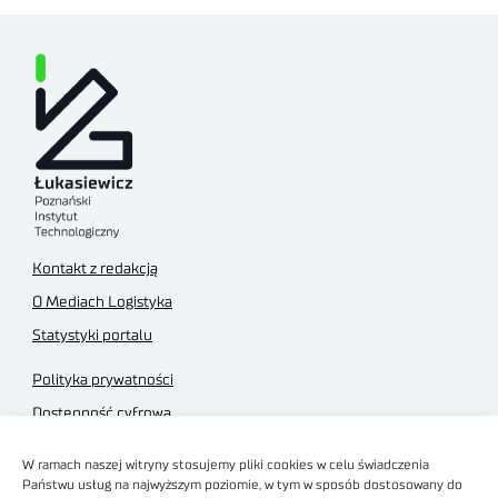
Kontakt z redakcją
O Mediach Logistyka
Statystyki portalu
Polityka prywatności
Dostępność cyfrowa
Regulamin Portalu
W ramach naszej witryny stosujemy pliki cookies w celu świadczenia
Regulamin sklepu
Państwu usług na najwyższym poziomie, w tym w sposób dostosowany do