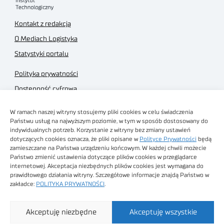
Kontakt z redakcją
O Mediach Logistyka
Statystyki portalu
Polityka prywatności
Dostępność cyfrowa
Regulamin Portalu
W ramach naszej witryny stosujemy pliki cookies w celu świadczenia
Regulamin sklepu
Państwu usług na najwyższym poziomie, w tym w sposób dostosowany do
indywidualnych potrzeb. Korzystanie z witryny bez zmiany ustawień
dotyczących cookies oznacza, że pliki opisane w
Polityce Prywatności
będą
zamieszczane na Państwa urządzeniu końcowym. W każdej chwili możecie
Państwo zmienić ustawienia dotyczące plików cookies w przeglądarce
internetowej. Akceptacja niezbędnych plików cookies jest wymagana do
Obrazy stockowe
prawidłowego działania witryny. Szczegółowe informacje znajdą Państwo w
autorstwa
zakładce:
POLITYKA PRYWATNOŚCI
.
Sieć Badawcza Łukasiewicz - Poznański Instytut
Akceptuję niezbędne
Akceptuję wszystkie
Technologiczny