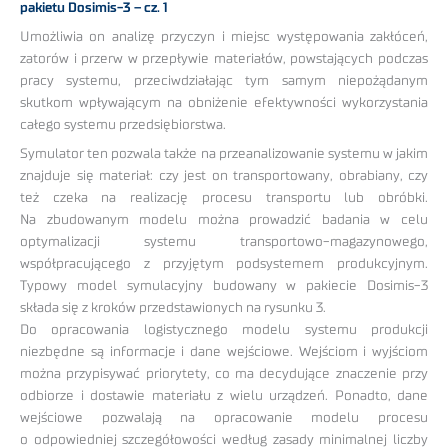
pakietu Dosimis-3 – cz. 1
Umożliwia on analizę przyczyn i miejsc występowania zakłóceń,
zatorów i przerw w przepływie materiałów, powstających podczas
pracy systemu, przeciwdziałając tym samym niepożądanym
skutkom wpływającym na obniżenie efektywności wykorzystania
całego systemu przedsiębiorstwa.
Symulator ten pozwala także na przeanalizowanie systemu w jakim
znajduje się materiał: czy jest on transportowany, obrabiany, czy
też czeka na realizację procesu transportu lub obróbki.
Na zbudowanym modelu można prowadzić badania w celu
optymalizacji systemu transportowo-magazynowego,
współpracującego z przyjętym podsystemem produkcyjnym.
Typowy model symulacyjny budowany w pakiecie Dosimis-3
składa się z kroków przedstawionych na rysunku 3.
Do opracowania logistycznego modelu systemu produkcji
niezbędne są informacje i dane wejściowe. Wejściom i wyjściom
można przypisywać priorytety, co ma decydujące znaczenie przy
odbiorze i dostawie materiału z wielu urządzeń. Ponadto, dane
wejściowe pozwalają na opracowanie modelu procesu
o odpowiedniej szczegółowości według zasady minimalnej liczby