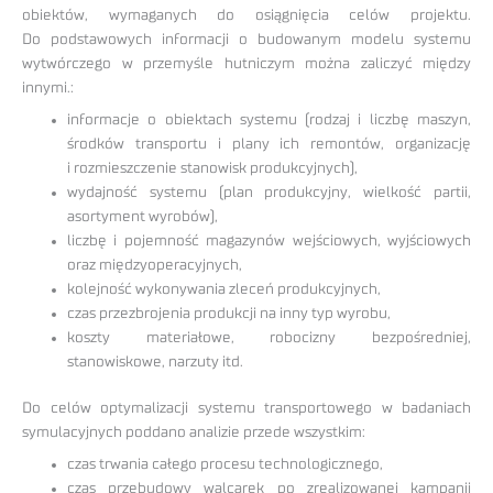
obiektów, wymaganych do osiągnięcia celów projektu.
Do podstawowych informacji o budowanym modelu systemu
wytwórczego w przemyśle hutniczym można zaliczyć między
innymi.:
informacje o obiektach systemu (rodzaj i liczbę maszyn,
środków transportu i plany ich remontów, organizację
i rozmieszczenie stanowisk produkcyjnych),
wydajność systemu (plan produkcyjny, wielkość partii,
asortyment wyrobów),
liczbę i pojemność magazynów wejściowych, wyjściowych
oraz międzyoperacyjnych,
kolejność wykonywania zleceń produkcyjnych,
czas przezbrojenia produkcji na inny typ wyrobu,
koszty materiałowe, robocizny bezpośredniej,
stanowiskowe, narzuty itd.
Do celów optymalizacji systemu transportowego w badaniach
symulacyjnych poddano analizie przede wszystkim:
czas trwania całego procesu technologicznego,
czas przebudowy walcarek po zrealizowanej kampanii