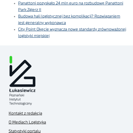
Panattoni pozyskało 24 mln euro na rozbudowę Panattoni
Park Zgierz II
Budowa hali logistycznej bez komplikacji? Rozwiązaniem
jest generalny wykonawca
City Point Okęcie wyznacza nowe standardy zrównoważonej
logistyki miejskiej
Kontakt z redakcją
O Mediach Logistyka
Statystyki portalu