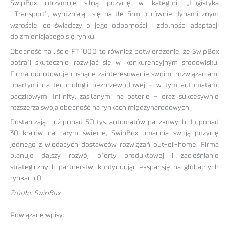
SwipBox utrzymuje silną pozycję w kategorii „Logistyka
i Transport”, wyróżniając się na tle firm o równie dynamicznym
wzroście, co świadczy o jego odporności i zdolności adaptacji
do zmieniającego się rynku.
Obecność na liście FT 1000 to również potwierdzenie, że SwipBox
potrafi skutecznie rozwijać się w konkurencyjnym środowisku.
Firma odnotowuje rosnące zainteresowanie swoimi rozwiązaniami
opartymi na technologii bezprzewodowej – w tym automatami
paczkowymi Infinity, zasilanymi na baterie – oraz sukcesywnie
rozszerza swoją obecność na rynkach międzynarodowych.
Dostarczając już ponad 50 tys. automatów paczkowych do ponad
30 krajów na całym świecie, SwipBox umacnia swoją pozycję
jednego z wiodących dostawców rozwiązań out-of-home. Firma
planuje dalszy rozwój oferty produktowej i zacieśnianie
strategicznych partnerstw, kontynuując ekspansję na globalnych
rynkach.0
Źródło: SwipBox
Powiązane wpisy: