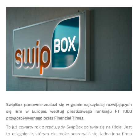
SwipBox ponownie znalazł się w gronie najszybciej rozwijających
się firm w Europie, według prestiżowego rankingu FT 1000
przygotowywanego przez Financial Times.
To już czwarty rok z rzędu, gdy SwipBox pojawia się na liście. Jest
to osiągnięcie, którym nie może poszczycić się żadna inna firma