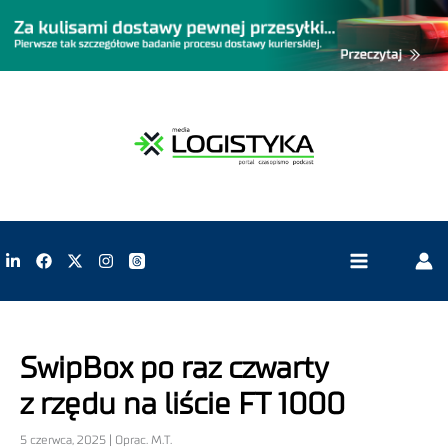
SwipBox po raz czwarty
z rzędu na liście FT 1000
5 czerwca, 2025 | Oprac. M.T.