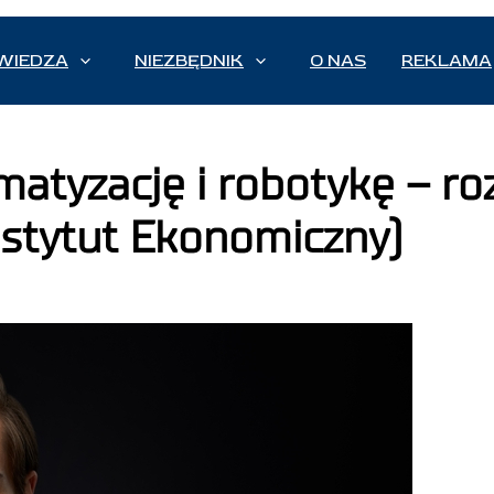
WIEDZA
NIEZBĘDNIK
O NAS
REKLAMA
matyzację i robotykę – 
nstytut Ekonomiczny)