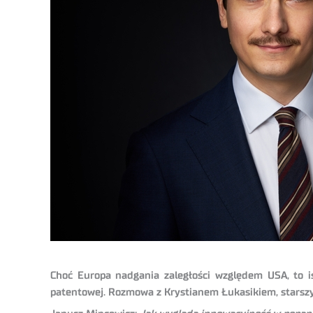
Choć Europa nadgania zaległości względem USA, to i
patentowej. Rozmowa z Krystianem Łukasikiem, starszy