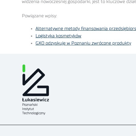
widzenia nowoczesnej gospodarki, jest to kluczowe dzia
Powiązane wpisy:
Alternatywne metody finansowania przedsiębior
Logistyka kosmetyków
GXO odzyskuje w Poznaniu zwrócone produkty