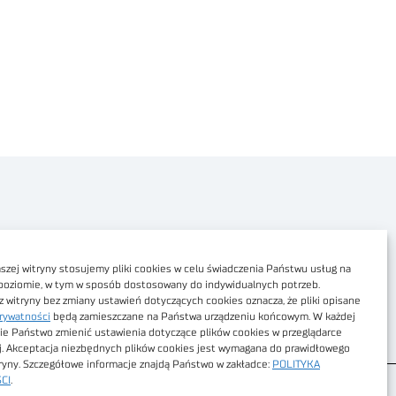
Polityka prywatności
Dostępność cyfrowa
zej witryny stosujemy pliki cookies w celu świadczenia Państwu usług na
poziomie, w tym w sposób dostosowany do indywidualnych potrzeb.
Regulamin Portalu
z witryny bez zmiany ustawień dotyczących cookies oznacza, że pliki opisane
rywatności
będą zamieszczane na Państwa urządzeniu końcowym. W każdej
Regulamin sklepu
ie Państwo zmienić ustawienia dotyczące plików cookies w przeglądarce
j. Akceptacja niezbędnych plików cookies jest wymagana do prawidłowego
tryny. Szczegółowe informacje znajdą Państwo w zakładce:
POLITYKA
CI
.