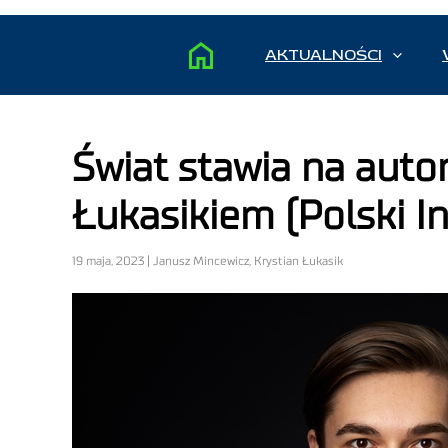
AKTUALNOŚCI
Świat stawia na auto
Łukasikiem (Polski I
19 maja, 2023 | Janusz Mincewicz, Krystian Łukasik