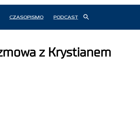
Search
CZASOPISMO
PODCAST
for:
Search Button
rozmowa z Krystianem