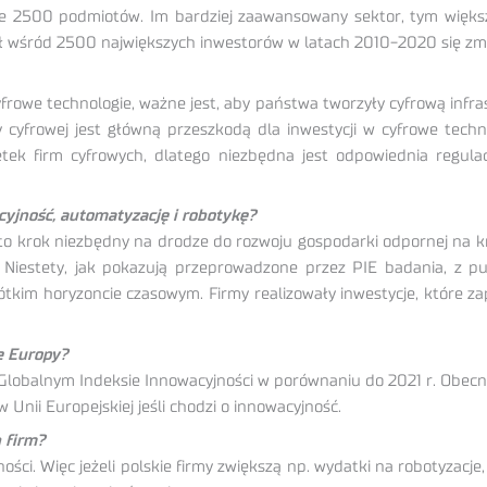
e 2500 podmiotów. Im bardziej zaawansowany sektor, tym większ
ł wśród 2500 największych inwestorów w latach 2010-2020 się zmn
rowe technologie, ważne jest, aby państwa tworzyły cyfrową infrast
 cyfrowej jest główną przeszkodą dla inwestycji w cyfrowe tech
tek firm cyfrowych, dlatego niezbędna jest odpowiednia regul
cyjność, automatyzację i robotykę?
t to krok niezbędny na drodze do rozwoju gospodarki odpornej na k
. Niestety, jak pokazują przeprowadzone przez PIE badania, z 
ótkim horyzoncie czasowym. Firmy realizowały inwestycje, które z
e Europy?
Globalnym Indeksie Innowacyjności w porównaniu do 2021 r. Obecni
w Unii Europejskiej jeśli chodzi o innowacyjność.
 firm?
ści. Więc jeżeli polskie firmy zwiększą np. wydatki na robotyzac