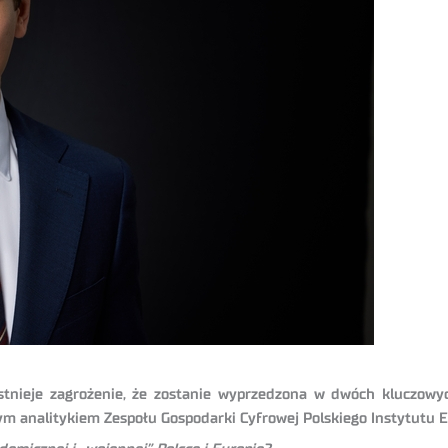
stnieje zagrożenie, że zostanie wyprzedzona w dwóch kluczowyc
m analitykiem Zespołu Gospodarki Cyfrowej Polskiego Instytutu 