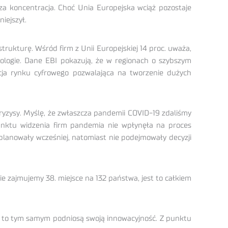
a koncentracja. Choć Unia Europejska wciąż pozostaje
iejszył.
rukturę. Wśród firm z Unii Europejskiej 14 proc. uważa,
nologie. Dane EBI pokazują, że w regionach o szybszym
acja rynku cyfrowego pozwalająca na tworzenie dużych
ryzysy. Myślę, że zwłaszcza pandemii COVID-19 zdaliśmy
punktu widzenia firm pandemia nie wpłynęła na proces
aplanowały wcześniej, natomiast nie podejmowały decyzji
e zajmujemy 38. miejsce na 132 państwa, jest to całkiem
je, to tym samym podniosą swoją innowacyjność. Z punktu