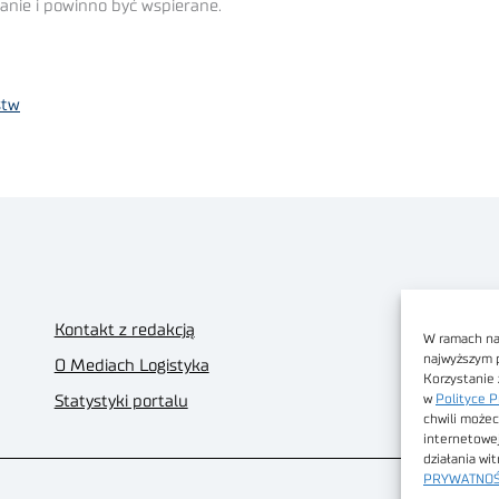
łanie i powinno być wspierane.
stw
Kontakt z redakcją
W ramach nas
najwyższym 
O Mediach Logistyka
Korzystanie 
w
Polityce P
Statystyki portalu
chwili możec
internetowe
działania wi
PRYWATNOŚ