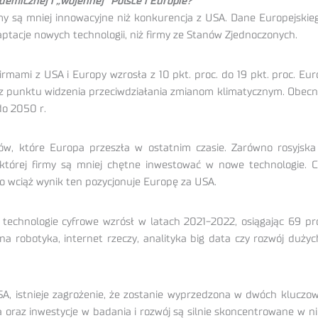
emicznej i „wojennej” Polsce i Europie?
irmy są mniej innowacyjne niż konkurencja z USA. Dane Europejski
aptacje nowych technologii, niż firmy ze Stanów Zjednoczonych.
mami z USA i Europy wzrosła z 10 pkt. proc. do 19 pkt. proc. Eur
 z punktu widzenia przeciwdziałania zmianom klimatycznym. Obecna s
do 2050 r.
ów, które Europa przeszła w ostatnim czasie. Zarówno rosyjska a
 w której firmy są mniej chętne inwestować w nowe technologie. 
to wciąż wynik ten pozycjonuje Europę za USA.
echnologie cyfrowe wzrósł w latach 2021-2022, osiągając 69 pro
a robotyka, internet rzeczy, analityka big data czy rozwój dużyc
 istnieje zagrożenie, że zostanie wyprzedzona w dwóch kluczowy
oraz inwestycje w badania i rozwój są silnie skoncentrowane w nie