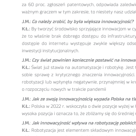
za 60 proc. zgłoszeń patentowych, odpowiada zaledwi
ważnym graczem w tym zakresie, to niestety nasz udzia
J.M.:
Co należy zrobić, by była większa innowacyjność?
K.Ł.:
By tworzyć środowisko sprzyjające innowacjom w cyf
że to właśnie brak dobrego dostępu do infrastruktury
dostępie do internetu występuje zwykle większy odse
inwestycji instytucjonalnych.
J.M.:
Czy świat powinien koniecznie postawić na innowa
K.Ł.:
Świat już stawia na automatyzacje i robotykę. Jes
sobie sprawę z krytycznego znaczenia innowacyjności
robotyzacji lub wpłynęła negatywnie, przynajmniej w kr
o rozpoczęciu nowych w trakcie pandemii
J.M.:
Jak ze swoją innowacyjnością wypada Polska na tl
K.Ł.:
Polska w 2022 r. wskoczyła o dwie pozycje wyżej w 
wysoka pozycja i oznacza to, że zbliżamy się do średniej 
J.M.
:
Jak innowacyjność wpływa na robotyzację polskich
K.Ł.
: Robotyzacja jest elementem składowym innowacyjno