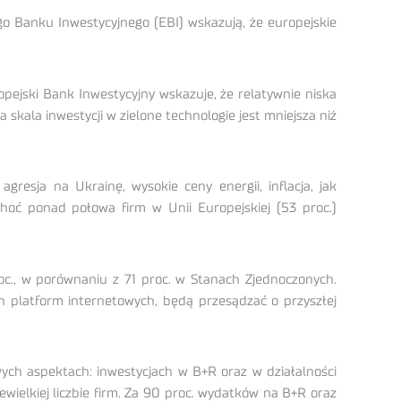
ego Banku Inwestycyjnego (EBI) wskazują, że europejskie
opejski Bank Inwestycyjny wskazuje, że relatywnie niska
kala inwestycji w zielone technologie jest mniejsza niż
gresja na Ukrainę, wysokie ceny energii, inflacja, jak
Choć ponad połowa firm w Unii Europejskiej (53 proc.)
c., w porównaniu z 71 proc. w Stanach Zjednoczonych.
h platform internetowych, będą przesądzać o przyszłej
ch aspektach: inwestycjach w B+R oraz w działalności
wielkiej liczbie firm. Za 90 proc. wydatków na B+R oraz