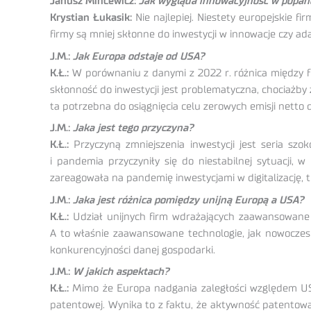
Janusz Mincewicz:
Jak wygląda innowacyjność w popand
Krystian Łukasik:
Nie najlepiej. Niestety europejskie f
firmy są mniej skłonne do inwestycji w innowacje czy ad
J.M.:
Jak Europa odstaje od USA?
K.Ł.:
W porównaniu z danymi z 2022 r. różnica między fir
skłonność do inwestycji jest problematyczna, chociażby
ta potrzebna do osiągnięcia celu zerowych emisji netto 
J.M.:
Jaka jest tego przyczyna?
K.Ł.:
Przyczyną zmniejszenia inwestycji jest seria szok
i pandemia przyczyniły się do niestabilnej sytuacji,
zareagowała na pandemię inwestycjami w digitalizację, 
J.M.:
Jaka jest różnica pomiędzy unijną Europą a USA?
K.Ł.:
Udział unijnych firm wdrażających zaawansowane t
A to właśnie zaawansowane technologie, jak nowoczesn
konkurencyjności danej gospodarki.
J.M.:
W jakich aspektach?
K.Ł.:
Mimo że Europa nadgania zaległości względem USA,
patentowej. Wynika to z faktu, że aktywność patentowa 