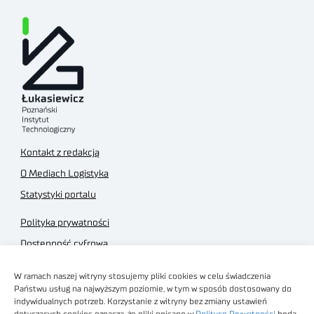
Kontakt z redakcją
O Mediach Logistyka
Statystyki portalu
Polityka prywatności
Dostępność cyfrowa
Regulamin Portalu
W ramach naszej witryny stosujemy pliki cookies w celu świadczenia
Regulamin sklepu
Państwu usług na najwyższym poziomie, w tym w sposób dostosowany do
indywidualnych potrzeb. Korzystanie z witryny bez zmiany ustawień