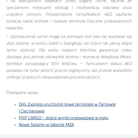
i na specjalnych zasadach przez organy celne, łącznie ze
specjalnymi miejscami obsługi i możliwością odprawy poza
urzędem celnym. Potwierdzone certyfikatem AEO zaufanie
oznacza także krótsze i rzadsze kontrole fizyczne przewożonych
towarów.
–
Uproszczenia celne mogą na pierwszy rzut oka nie wydawać się
zbyt istotne, w końcu statki z Szanghaju do Gdyni nie płyną dzięki
temu szybciej. Dla wielu naszych klientów gwarancja czasu
dostawy jest jednak niezwykle istotna
– tłumaczy Arkadiusz Mirek,
dyrektor zarządzający DSV Air&Sea. –
Tymczasem status AEO
pozwala nie tylko skrócić proces logistyczny, ale przede wszystkim
uniknąć przykrych niespodzianek proceduralnych.
Powiązane wpisy:
DHL Express uruchomił nowe terminale w Tarnowie
i Ciechanowie
PKP CARGO – dobre wyniki przewozowe w maju
Nowe Solarisy w taborze MZA