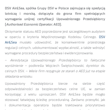
DSV Air&Sea, spółka Grupy DSV w Polsce zajmująca się spedycją
lotniczą i morską, dołączyła do grona firm spełniających
wymagania unijnej certyfikacji Upoważnionego Przedsiębiorcy
(
Authorised Economic Operator
, AEO).
Otrzymanie statusu AEO poprzedzone jest szczegółowym audytem
w oparciu o kryteria Wspólnotowego Kodeksu Celnego.
DSV
Air&Sea
musiało udowodnić, że konsekwentnie przestrzega
regulacji celnych, udokumentować wypłacalność, a także wdrożyć
wymagane procedury bezpieczeństwa i ewidencjonowania.
–
Akredytacja Upoważnionego Przedsiębiorcy to faktyczne
wyróżnienie
– podkreśla Wojciech Świętochowski, dyrektor ds.
celnych DSV. –
Wiele firm rezygnuje ze starań o AEO już na etapie
składania wniosku.
Upoważniony Przedsiębiorca bierze na siebie część
odpowiedzialności za bezpieczeństwo celne UE, w zamian
korzystając z wielu uproszczeń. DSV Air&Sea będzie mogło
stosować łatwiejszą ścieżkę proceduralną. Zarówno przesyłki, jak
i dokumentacja operatora będzie traktowana priorytetowo