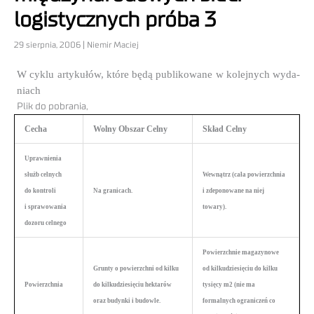
logistycznych próba 3
29 sierpnia, 2006 | Niemir Maciej
W cyklu artykułów, które będą publikowane w kolejnych wyda­
niach
Plik do pobrania,
Cecha
Wolny Obszar Celny
Skład Celny
Uprawnienia
służb celnych
Wewnątrz (cała powierzchnia
do kontroli
Na granicach.
i zdeponowane na niej
i sprawowania
towary).
dozoru celnego
Powierzchnie magazynowe
Grunty o powierzchni od kilku
od kilkudziesięciu do kilku
Powierzchnia
do kilkudziesięciu hektarów
tysięcy m2 (nie ma
oraz budynki i budowle.
formalnych ograniczeń co