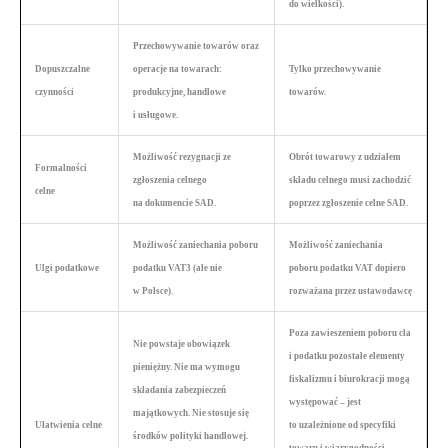
do wielkości).
Przechowywanie towarów oraz
Dopuszczalne
operacje na towarach:
Tylko przechowywanie
czynności
produkcyjne, handlowe
towarów.
i usługowe.
Możliwość rezygnacji ze
Obrót towarowy z udziałem
Formalności
zgłoszenia celnego
składu celnego musi zachodzić
celne
na dokumencie SAD.
poprzez zgłoszenie celne SAD.
Możliwość zaniechania poboru
Możliwość zaniechania
Ulgi podatkowe
podatku VAT3 (ale nie
poboru podatku VAT dopiero
w Polsce).
rozważana przez ustawodawcę
Poza zawieszeniem poboru cła
Nie powstaje obowiązek
i podatku pozostałe elementy
pieniężny. Nie ma wymogu
fiskalizmu i biurokracji mogą
składania zabezpieczeń
występować – jest
majątkowych. Nie stosuje się
Ułatwienia celne
to uzależnione od specyfiki
środków polityki handlowej.