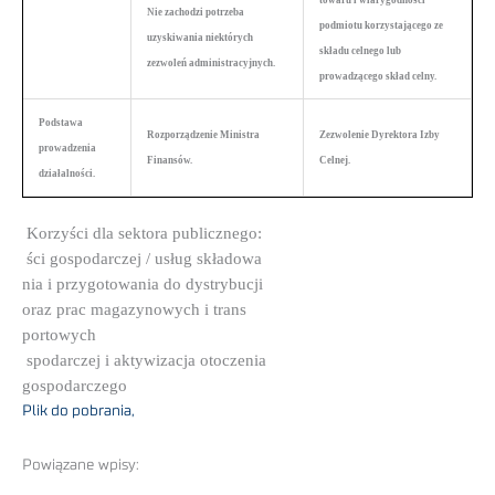
towaru i wiarygodności
Nie zachodzi potrzeba
podmiotu korzystającego ze
uzyskiwania niektórych
składu celnego lub
zezwoleń administracyjnych.
prowadzącego skład celny.
Podstawa
Rozporządzenie Ministra
Zezwolenie Dyrektora Izby
prowadzenia
Finansów.
Celnej.
działalności.
Korzyści dla sektora publicznego:
ści gospodarczej / usług składowa­
nia i przygotowania do dystrybucji
oraz prac magazynowych i trans­
portowych
spodarczej i aktywizacja otoczenia
gospodarczego
Plik do pobrania,
Powiązane wpisy: