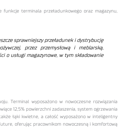
e funkcje terminala przeładunkowego oraz magazynu,
szcze sprawniejszy przeładunek i dystrybucję
żywczej, przez przemysłową i meblarską,
ości o usługi magazynowe, w tym składowanie
zwoju. Terminal wyposażono w nowoczesne rozwiązania
wiące 12,5% powierzchni zadaszenia, system ogrzewania
kże łąki kwietne, a całość wyposażono w inteligentny
e Future, oferując pracownikom nowoczesną i komfortową