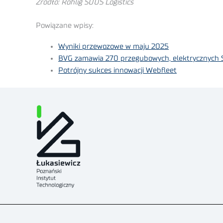
Źródło:
Rohlig SUUS Logistics
Powiązane wpisy:
Wyniki przewozowe w maju 2025
BVG zamawia 270 przegubowych, elektrycznych 
Potrójny sukces innowacji Webfleet