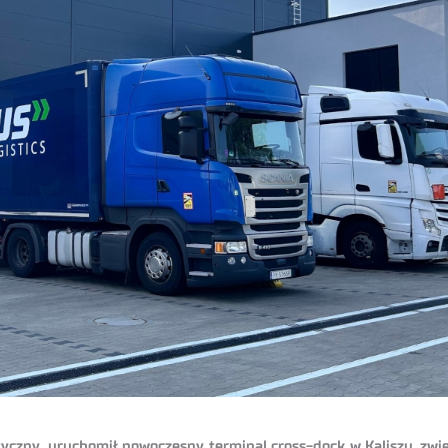
styczny,
uruchomił nowoczesny terminal cross-dock w Kaliszu, zwi