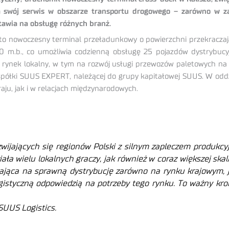
wija swój serwis w obszarze transportu drogowego – zarówno w z
awia na obsługę różnych branż.
ekt to nowoczesny terminal przeładunkowy o powierzchni przekracz
m.b., co umożliwia codzienną obsługę 25 pojazdów dystrybucyj
rynek lokalny, w tym na rozwój usługi przewozów paletowych na tz
ą spółki SUUS EXPERT, należącej do grupy kapitałowej SUUS. W odd
aju, jak i w relacjach międzynarodowych.
ozwijających się regionów Polski z silnym zapleczem produ
ziała wielu lokalnych graczy, jak również w coraz większej sk
alająca na sprawną dystrybucję zarówno na rynku krajowym,
ogistyczną odpowiedzią na potrzeby tego rynku. To ważny kr
SUUS Logistics.