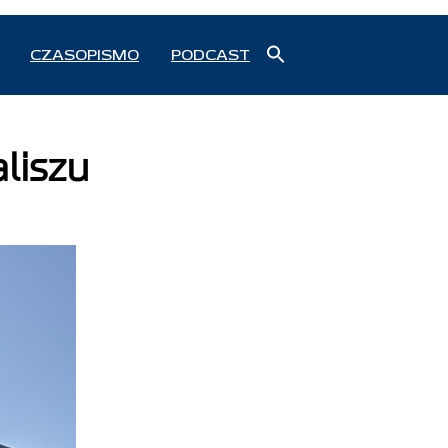
Search
CZASOPISMO
PODCAST
for:
Search Button
liszu