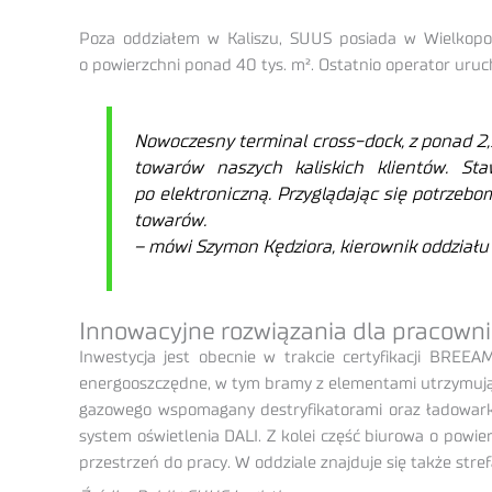
Poza oddziałem w Kaliszu, SUUS posiada w Wielkopo
o powierzchni ponad 40 tys. m². Ostatnio operator uru
Nowoczesny terminal cross-dock, z
ponad 2,
towarów naszych kaliskich klientów. St
po elektroniczną. Przyglądając się potrzeb
towarów.
–
mówi Szymon Kędziora, kierownik oddziału 
Innowacyjne rozwiązania dla pracowni
Inwestycja jest obecnie w trakcie certyfikacji BRE
energooszczędne, w tym bramy z elementami utrzymując
gazowego wspomagany destryfikatorami oraz ładowarki
system oświetlenia DALI. Z kolei część biurowa o powi
przestrzeń do pracy. W oddziale znajduje się także str