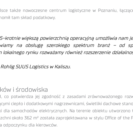
lsce także nowoczesne centrum logistyczne w Poznaniu, łącząc
chomił tam skład podatkowy.
5-krotnie większą powierzchnią operacyjną umożliwia nam je
awiamy na obsługę szerokiego spektrum branż – od spo
om lokalnego rynku rozważamy również rozszerzenie działaln
Rohlig SUUS Logistics w Kaliszu.
ków i środowiska
EAM, co potwierdza jej zgodność z zasadami zrównoważonego ro
ymi ciepło i dodatkowymi nagrzewnicami, świetliki dachowe stano
 dla samochodów elektrycznych. Na terenie obiektu utworzono ta
erzchni około 362 m² została zaprojektowana w stylu Office of th
efa odpoczynku dla kierowców.