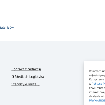
Solarisów
Kontakt z redakcją
W ramach nas
najwyższym 
O Mediach Logistyka
Korzystanie 
w
Polityce P
Statystyki portalu
chwili możec
internetowe
działania wi
PRYWATNOŚ