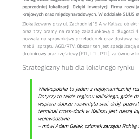
poprzedniej lokalizacji. Dzięki inwestycji firma roz
krajowych oraz międzynarodowych. W oddziale SUUS st
Zlokalizowany przy ul. Zachodniej 15 A w Kaliszu obi
oraz trzy bramy na rampę załadunkową o długości 40 
pozwala na sprawniejszy przeładunek oraz dostawy na 
mebli i sprzętu AGD/RTV. Obszar ten jest specjalizacj
drobnicowy oraz częściowy (FTL, LTL, PTL), zarówno w kr
Strategiczny hub dla lokalnego rynku
Wielkopolska to jeden z najdynamiczniej r
Dotyczy to także regionu kaliskiego, gdzie d
wspiera dobrze rozwinięta sieć dróg, pozw
terminal cross-dock w Kaliszu jest naszą l
województwie.
– mówi Adam Galek, członek zarządu Rohlig 