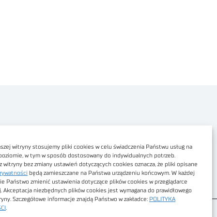
Polityka prywatności
Dostępność cyfrowa
zej witryny stosujemy pliki cookies w celu świadczenia Państwu usług na
poziomie, w tym w sposób dostosowany do indywidualnych potrzeb.
Regulamin Portalu
z witryny bez zmiany ustawień dotyczących cookies oznacza, że pliki opisane
rywatności
będą zamieszczane na Państwa urządzeniu końcowym. W każdej
Regulamin sklepu
ie Państwo zmienić ustawienia dotyczące plików cookies w przeglądarce
j. Akceptacja niezbędnych plików cookies jest wymagana do prawidłowego
tryny. Szczegółowe informacje znajdą Państwo w zakładce:
POLITYKA
CI
.