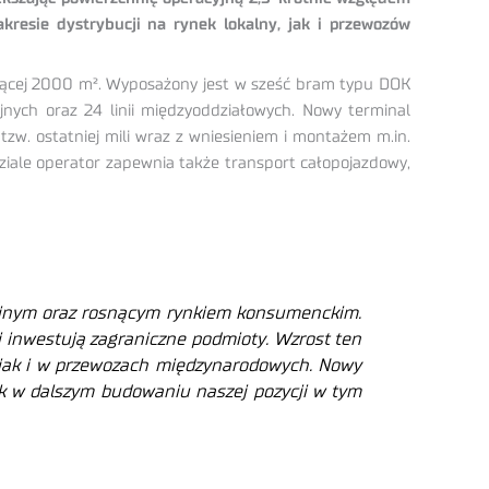
akresie dystrybucji na rynek lokalny, jak i przewozów
ającej 2000 m². Wyposażony jest w sześć bram typu DOK
nych oraz 24 linii międzyoddziałowych. Nowy terminal
w. ostatniej mili wraz z wniesieniem i montażem m.in.
ziale operator zapewnia także transport całopojazdowy,
kcyjnym oraz rosnącym rynkiem konsumenckim.
ali inwestują zagraniczne podmioty. Wzrost ten
 jak i w przewozach międzynarodowych. Nowy
ok w dalszym budowaniu naszej pozycji w tym