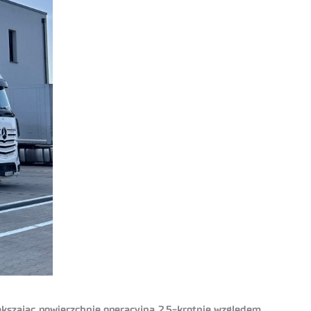
ększając powierzchnię operacyjną 2,5-krotnie względem