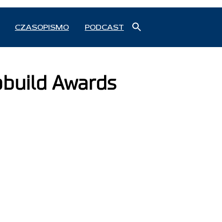
Search
CZASOPISMO
PODCAST
for:
Search Button
obuild Awards