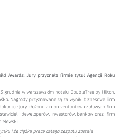
uild Awards. Jury przyznało firmie tytuł Agencji Roku
ę 3 grudnia w warszawskim hotelu DoubleTree by Hilton.
aśko. Nagrody przyznawane są za wyniki biznesowe firm
dokonuje jury złożone z reprezentantów czołowych firm
dstawicieli deweloperów, inwestorów, banków oraz firm
ielewski.
ynku i że ciężka praca całego zespołu została