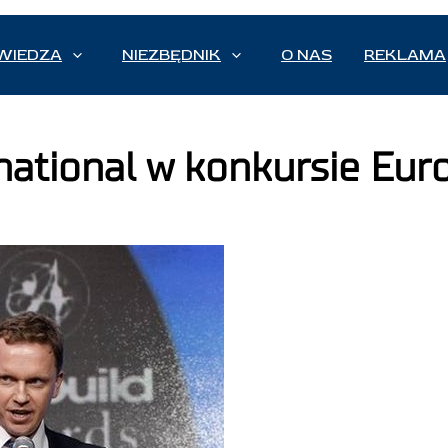
WIEDZA
NIEZBĘDNIK
O NAS
REKLAMA
rnational w konkursie Eur