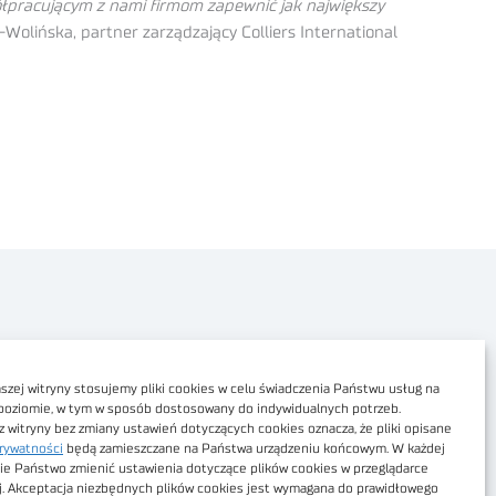
ółpracującym z nami firmom zapewnić jak największy
Wolińska, partner zarządzający Colliers International
Polityka prywatności
Dostępność cyfrowa
zej witryny stosujemy pliki cookies w celu świadczenia Państwu usług na
poziomie, w tym w sposób dostosowany do indywidualnych potrzeb.
Regulamin Portalu
z witryny bez zmiany ustawień dotyczących cookies oznacza, że pliki opisane
rywatności
będą zamieszczane na Państwa urządzeniu końcowym. W każdej
Regulamin sklepu
ie Państwo zmienić ustawienia dotyczące plików cookies w przeglądarce
j. Akceptacja niezbędnych plików cookies jest wymagana do prawidłowego