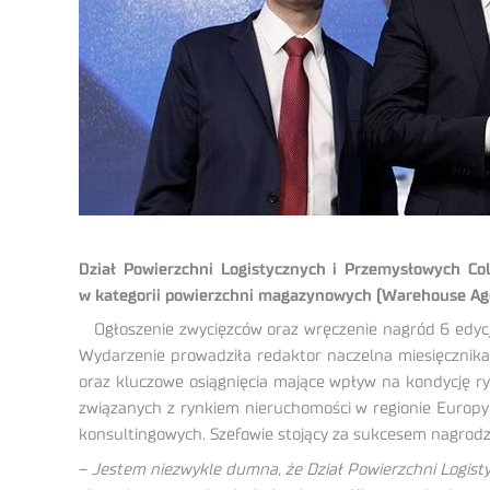
Dział Powierzchni Logistycznych i Przemysłowych Coll
w kategorii powierzchni magazynowych (Warehouse Agenc
Ogłoszenie zwycięzców oraz wręczenie nagród 6 edycj
Wydarzenie prowadziła redaktor naczelna miesięcznika
oraz kluczowe osiągnięcia mające wpływ na kondycję r
związanych z rynkiem nieruchomości w regionie Europy
konsultingowych. Szefowie stojący za sukcesem nagrodzo
–
Jestem niezwykle dumna, że Dział Powierzchni Logistyc