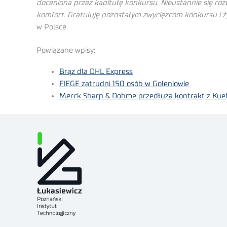
doceniona przez kapitułę konkursu. Nieustannie się ro
komfort. Gratuluję pozostałym zwycięzcom konkursu i 
w Polsce.
Powiązane wpisy:
Brąz dla DHL Express
FIEGE zatrudni 150 osób w Goleniowie
Merck Sharp & Dohme przedłuża kontrakt z Kue