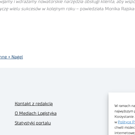
zwijamy i wdrażamy nowatorskie narzędzia obsługi klienta, aby wsp
życzę wielu sukcesów w kolejnym roku
– powiedziała Monika Rajska-
hne + Nagel
Kontakt z redakcją
W ramach nas
najwyższym 
O Mediach Logistyka
Korzystanie 
w
Polityce P
Statystyki portalu
chwili możec
internetowe