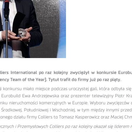
iers International po raz kolejny zwyciężył w konkursie Eurob
y Team of the Year). Tytuł trafił do firmy już po raz piąty.
i konkursu miało miejsce podczas uroczystej gali, która odbyła si
 Eurobuild Ewa Andrzejewska oraz prezenter telewizyjny Piotr Kr
ynku nieruchomości komercyjnych w Europie. Wyboru zwycięzców 
 Środkowej, Południowej i Wschodniej, w tym między innymi prze
nego działu firmy Colliers to Tomasz Kasperowicz oraz Maciej Chm
znych i Przemysłowych Colliers po raz kolejny okazał się liderem r