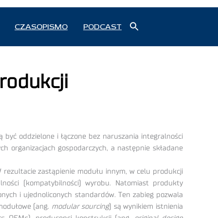
Search
CZASOPISMO
PODCAST
for:
Search Button
rodukcji
być oddzielone i łączone bez naruszania integralności
h organizacjach gospodarczych, a następnie składane
 rezultacie zastąpienie modułu innym, w celu produkcji
ości (kompatybilności) wyrobu. Natomiast produkty
onych i ujednoliconych standardów. Ten zabieg pozwala
 modułowe (ang.
modular sourcing
) są wynikiem istnienia