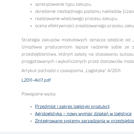
sprecyzowanie typu zakupu,
określenie niezbędnego poziomu nakładów (czasu, 
realizowanie właściwego procesu zakupu,
ocena efektywności zrealizowanego procesu zak
Strategia zakupów modułowych oznacza odejście od „t
Umożliwia producentom lepsze radzenie sobie ze zł
przedsiębiorstwa, którym zależy na stosowaniu outsou
przygotowanych i wykończonych przez dostawców mod
Artykuł pochodzi z czasopisma „Logistyka” 4/2011.
L2011-4s17.pdf
Powiązane wpisy:
Przedmiot i zakres logistyki produkcji
Agrologistyka – nowy wymiar działań w logistyce
Zintegrowane systemy zarządzania w przedsiębi