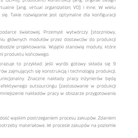
rs
, OEMs), producenci konstrukcji (ang.
original design
irtualne (ang.
virtual organization
, VO) i inne. W wielu
ię. Takie rozwiązanie jest optymalne dla konfiguracji
podarce światowej. Przemysł wytwórczy (stoczniowy,
czaniu głównych modułów przez dostawców do produkcji
odzie projektowania. Wyjątki stanowią moduły, które
mi produktu końcowego.
razuje to przykład: jeśli wyrób gotowy składa się 9
w zajmujących się konstrukcją i technologią produkcji,
kcjonalny. Znaczne nakłady pracy inżynierów będą
 efektywnego outsourcingu (zastosowanie w produkcji
zmniejszenie nakładów pracy w obszarze przygotowania
st dość wąskim postrzeganiem procesu zakupów. Zdaniem
 potrzeby materiałowe. W procesie zakupów na poziomie