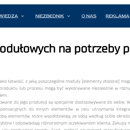
WIEDZA
NIEZBĘDNIK
O NAS
REKLAMA
odułowych na potrzeby p
ko łatwość, z jaką poszczególne moduły (elementy złożone) mogą 
produktu lub procesu mogą być wykonywane niezależnie w różnyc
iem.
owane do jego produkcji są specjalnie dostosowywane do siebie. W
nsacyjnych do innych elementów w celu utrzymania integraln
ą elementów, które współdziałają ze sobą według ściśle określ
ybilne i odpowiadają różnorodnym oczekiwaniom klienta. Zakupy