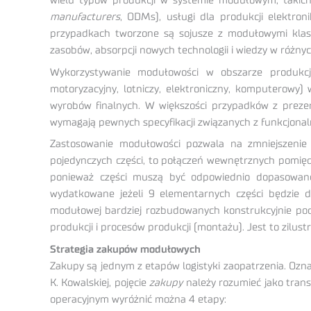
wielu typów produkcji w systemie modułowym, takich
manufacturers
, ODMs), usługi dla produkcji elektron
przypadkach tworzone są sojusze z modułowymi klastra
zasobów, absorpcji nowych technologii i wiedzy w różnych
Wykorzystywanie modułowości w obszarze produkcji 
motoryzacyjny, lotniczy, elektroniczny, komputerowy
wyrobów finalnych. W większości przypadków z preze
wymagają pewnych specyfikacji związanych z funkcjon
Zastosowanie modułowości pozwala na zmniejszenie n
pojedynczych części, to połączeń wewnętrznych pomiędz
ponieważ części muszą być odpowiednio dopasowan
wydatkowane jeżeli 9 elementarnych części będzie d
modułowej bardziej rozbudowanych konstrukcyjnie pod
produkcji i procesów produkcji (montażu). Jest to zilus
Strategia zakupów modułowych
Zakupy są jednym z etapów logistyki zaopatrzenia. Oz
K. Kowalskiej, pojęcie
zakupy
należy rozumieć jako tran
operacyjnym wyróżnić można 4 etapy: