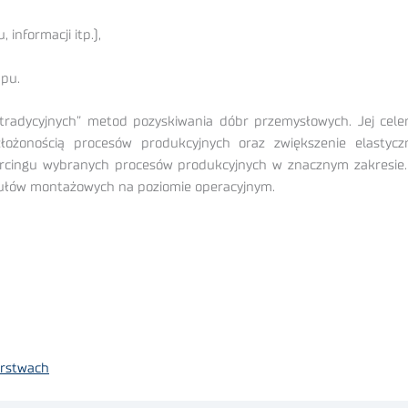
informacji itp.),
upu.
radycyjnych” metod pozyskiwania dóbr przemysłowych. Jej celem
ożonością procesów produkcyjnych oraz zwiększenie elastyczno
rcingu wybranych procesów produkcyjnych w znacznym zakresie. 
ułów montażowych na poziomie operacyjnym.
orstwach