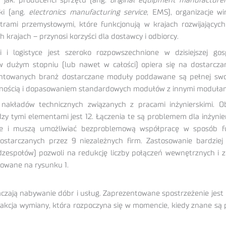
 jak: producenci sprzętu (ang.
original equipment manufacture
iki (ang.
electronics manufacturing service
, EMS), organizacje w
mi przemysłowymi, które funkcjonują w krajach rozwijających s
 krajach – przynosi korzyści dla dostawcy i odbiorcy.
i logistyce jest szeroko rozpowszechnione w dzisiejszej gos
) w dużym stopniu (lub nawet w całości) opiera się na dostar
ntowanych branż dostarczane moduły poddawane są pełnej swob
alnością i dopasowaniem standardowych modułów z innymi moduła
akładów technicznych związanych z pracami inżynierskimi. Ob
y tymi elementami jest 12. Łączenia te są problemem dla inżynieró
e i muszą umożliwiać bezproblemową współpracę w sposób fun
ostarczanych przez 9 niezależnych firm. Zastosowanie bardziej
zespołów) pozwoli na redukcję liczby połączeń wewnętrznych i 
trowane na rysunku 1.
naczają nabywanie dóbr i usług. Zaprezentowane spostrzeżenie je
sakcja wymiany, która rozpoczyna się w momencie, kiedy znane są