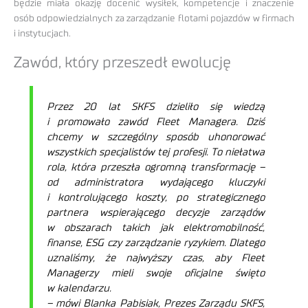
będzie miała okazję docenić wysiłek, kompetencje i znaczenie
osób odpowiedzialnych za zarządzanie flotami pojazdów w firmach
i instytucjach.
Zawód, który przeszedł ewolucję
Przez 20 lat SKFS dzieliło się wiedzą
i promowało zawód Fleet Managera. Dziś
chcemy w szczególny sposób uhonorować
wszystkich specjalistów tej profesji. To niełatwa
rola, która przeszła ogromną transformację –
od administratora wydającego kluczyki
i kontrolującego koszty, po strategicznego
partnera wspierającego decyzje zarządów
w obszarach takich jak elektromobilność,
finanse, ESG czy zarządzanie ryzykiem. Dlatego
uznaliśmy, że najwyższy czas, aby Fleet
Managerzy mieli swoje oficjalne święto
w kalendarzu.
– mówi Blanka Pabisiak, Prezes Zarządu SKFS,