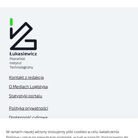
Kontakt z redakcją
O Mediach Logistyka
Statystyki portalu
Polityka prywatności
Dostępność cyfrowa
Regulamin Portalu
W ramach naszej witryny stosujemy pliki cookies w celu świadczenia
Regulamin sklepu
Państwu usług na najwyższym poziomie, w tym w sposób dostosowany do