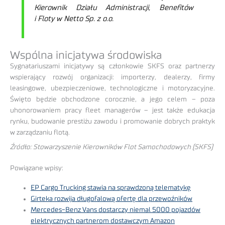
Kierownik Działu Administracji, Benefitów
i Floty w Netto Sp. z o.o.
Wspólna inicjatywa środowiska
Sygnatariuszami inicjatywy są członkowie SKFS oraz partnerzy
wspierający rozwój organizacji: importerzy, dealerzy, firmy
leasingowe, ubezpieczeniowe, technologiczne i motoryzacyjne.
Święto będzie obchodzone corocznie, a jego celem – poza
uhonorowaniem pracy fleet managerów – jest także edukacja
rynku, budowanie prestiżu zawodu i promowanie dobrych praktyk
w zarządzaniu flotą.
Źródło: Stowarzyszenie Kierowników Flot Samochodowych (SKFS)
Powiązane wpisy:
EP Cargo Trucking stawia na sprawdzoną telematykę
Girteka rozwija długofalową ofertę dla przewoźników
Mercedes-Benz Vans dostarczy niemal 5000 pojazdów
elektrycznych partnerom dostawczym Amazon