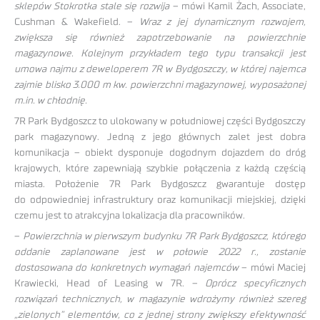
sklepów Stokrotka stale się rozwija
– mówi Kamil Żach, Associate,
Cushman & Wakefield. –
Wraz z jej dynamicznym rozwojem,
zwiększa się również zapotrzebowanie na powierzchnie
magazynowe. Kolejnym przykładem tego typu transakcji jest
umowa najmu z deweloperem 7R w Bydgoszczy, w której najemca
zajmie blisko 3.000 m kw. powierzchni magazynowej, wyposażonej
m.in. w chłodnię.
7R Park Bydgoszcz to ulokowany w południowej części Bydgoszczy
park magazynowy. Jedną z jego głównych zalet jest dobra
komunikacja – obiekt dysponuje dogodnym dojazdem do dróg
krajowych, które zapewniają szybkie połączenia z każdą częścią
miasta. Położenie 7R Park Bydgoszcz gwarantuje dostęp
do odpowiedniej infrastruktury oraz komunikacji miejskiej, dzięki
czemu jest to atrakcyjna lokalizacja dla pracowników.
–
Powierzchnia w pierwszym budynku 7R Park Bydgoszcz, którego
oddanie zaplanowane jest w połowie 2022 r., zostanie
dostosowana do konkretnych wymagań najemców
– mówi Maciej
Krawiecki, Head of Leasing w 7R. –
Oprócz specyficznych
rozwiązań technicznych, w magazynie wdrożymy również szereg
„zielonych” elementów, co z jednej strony zwiększy efektywność