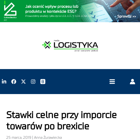
Stawki celne przy imporcie
towarów po brexicie
25 marca, 2019 | Anna Żurawiecka