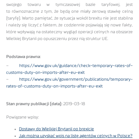
swojego towaru w tymczasowej bazie taryfowej, jest
to równoznaczne z tym, że będą one miały zerową stawkę celną
(taryfę). Warto pamiętać, że sytuacja wokół brexitu nie jest stabilna
i należy się liczyć z faktem, że codziennie pojawiają się nowe fakty,
które wpływają na ostateczny wygląd operacji celnych na obszarze
Wielkiej Brytanii po opuszczeniu przez nią struktur UE.
Podstawa prawna
:
–
https://www.gov.uk/guidance/check-temporary-rates-of-
customs-duty-on-imports-after-eu-exit
–
https://www.gov.uk/government/publications/temporary-
rates-of-customs-duty-on-imports-after-eu-exit
Stan prawny publikacji (data):
2019-03-18
Powiązane wpisy:
Dostawy do Wielkiej Brytanii po brexicie
Jak można uzyskać wpis na listę agentów celnych w Polsce?