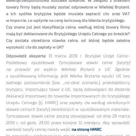
wewnątrzwspólnotowa dostawa towarów. W związku z brexitem
towary firmy będą musiały zostać odprawione w Wielkiej Brytanii,
a ich spółka brytyjska będzie musiała zapłacić cło oraz VAT
w imporcie, co wpłynie na cenę końcową dla klienta brytyjskiego.
Czy znana już jest klasyfikacja celna, według której towary firmy
mają być deklarowane do Brytyjskiego Urzędu Celnego po brexicie?
Czy została określona stawka celna, od której będzie zależna
wysokość cła do zapłaty w UK?
Odpowiedź eksperta:
13 marca 2019 r. Brytyjski Urząd Celno-
Podatkowy opublikował
Tymczasowe stawki celne (taryfy)
na przywóz po wyjściu Wielkiej Brytanii z UE
. Zgodnie
z opublikowaną informacją, jeśli Wielka Brytania opuści UE bez
żadnego porozumienia (tzw. „
no-deal scenario
„) przedsiębiorcy
brytyjscy, importujący towar z UE, będą zobowiązani do złożenia
deklaracji importowej do towarów importowanych do brytyjskiego
Urzędu Celnego (tj. HMRC) oraz zapłaty cła według określonych
stawek celnych (taryfy) określonych w opublikowanym materiale.
Tymczasowe stawki celne zaczną obowiązywać od dnia 29 marca
2019 r. od godz. 23:00 przez kolejne 12 miesięcy. Aby sprawdzić
wielkość taryfy celnej należy wejść
na stronę HMRC
.