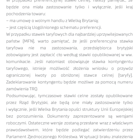
W przypadku preferencyjnej stawki celnej, należy pamiętać, że
będzie ona miała zastosowanie tylko i wyłącznie, jeśli kraj
pochodzenia towaru:
– ma umowę o wolnym handlu z Wielką Brytanią;
– jest częścią Uogólnionego schematu preferencji.
W przypadku stawek taryfowych dla najbardziej uprzywilejowanych
państw (MFN), warto pamiętać, że jeśli preferencyjna stawka
taryfowa nie ma zastosowania, przedsiębiorca brytyjski
zobowiązany jest zapłacić cło według stawki opublikowanej w ww.
komunikacie. Jeśli natomiast obowiązuje stawka kontyngentu
taryfowego, istnieje możliwość złożenia wniosku o przywóz
ograniczonej kwoty po obniżonej stawce celnej (taryfy).
Zadeklarowanie kontyngentu będzie możliwe za pomocą numeru
zamówienia TRQ.
Podsumowując, tymczasowe stawki celne zostały opublikowane
przez Rząd Brytyjski, ale będą one miały zastosowanie tylko
i wyłącznie, jeśli Wielka Brytania opuści struktury Unii Europejskiej
bez porozumienia. Dokumenty zaprezentowane są wersjami
roboczymi. Ostateczne wersje zostaną przesłane wraz z właściwym
prawodawstwem, które będzie podlegać zatwierdzeniu przez
Parlament Zjednoczonego Królestwa. W sytuacji braku znalezienia