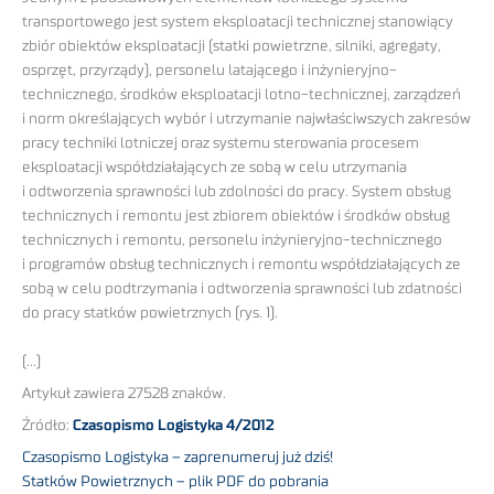
transportowego jest system eksploatacji technicznej stanowiący
zbiór obiektów eksploatacji (statki powietrzne, silniki, agregaty,
osprzęt, przyrządy), personelu latającego i inżynieryjno-
technicznego, środków eksploatacji lotno-technicznej, zarządzeń
i norm określających wybór i utrzymanie najwłaściwszych zakresów
pracy techniki lotniczej oraz systemu sterowania procesem
eksploatacji współdziałających ze sobą w celu utrzymania
i odtworzenia sprawności lub zdolności do pracy. System obsług
technicznych i remontu jest zbiorem obiektów i środków obsług
technicznych i remontu, personelu inżynieryjno-technicznego
i programów obsług technicznych i remontu współdziałających ze
sobą w celu podtrzymania i odtworzenia sprawności lub zdatności
do pracy statków powietrznych (rys. 1).
(…)
Artykuł zawiera 27528 znaków.
Źródło:
Czasopismo Logistyka 4/2012
Czasopismo Logistyka – zaprenumeruj już dziś!
Statków Powietrznych – plik PDF do pobrania