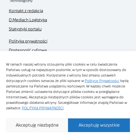
Kontakt z redakcją
O Mediach Logistyka
Statystyki portalu
Polityka prywatności
Dostępność cyfrowa
Regulamin Portalu
W ramach naszej witryny stosujemy pliki cookies w celu świadczenia
Regulamin sklepu
Państwu usług na najwyższym poziomie, w tym w sposób dostosowany do
indywidualnych potrzeb. Korzystanie z witryny bez zmiany ustawień
dotyczących cookies oznacza, że pliki opisane w
Polityce Prywatności
będą
zamieszczane na Państwa urządzeniu końcowym. W każdej chwili możecie
Państwo zmienić ustawienia dotyczące plików cookies w przeglądarce
internetowej. Akceptacja niezbędnych plików cookies jest wymagana do
Obrazy stockowe
prawidłowego działania witryny. Szczegółowe informacje znajdą Państwo w
autorstwa
zakładce:
POLITYKA PRYWATNOŚCI
.
Sieć Badawcza Łukasiewicz - Poznański Instytut
Akceptuję niezbędne
Akceptuję wszystkie
Technologiczny