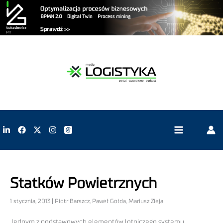
Statków Powietrznych
1 stycznia, 2013 | Piotr Barszcz, Paweł Gołda, Mariusz Zieja
Jednym z podstawowych elementów lotniczego systemu