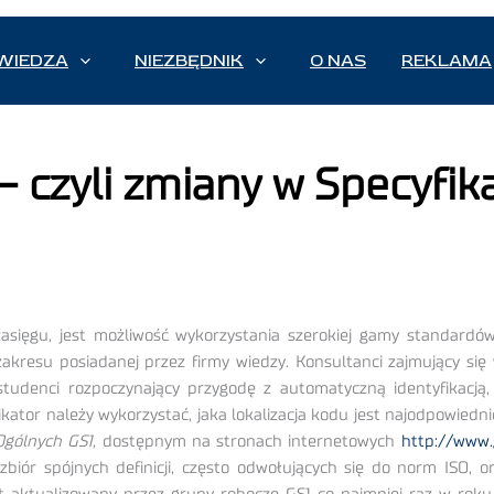
WIEDZA
NIEZBĘDNIK
O NAS
REKLAMA
– czyli zmiany w Specyfik
asięgu, jest możliwość wykorzystania szerokiej gamy standardó
kresu posiadanej przez firmy wiedzy. Konsultanci zajmujący się w
studenci rozpoczynający przygodę z automatyczną identyfikacją
fikator należy wykorzystać, jaka lokalizacja kodu jest najodpowie
Ogólnych GS1
, dostępnym na stronach internetowych
http://www.
zbiór spójnych definicji, często odwołujących się do norm ISO,