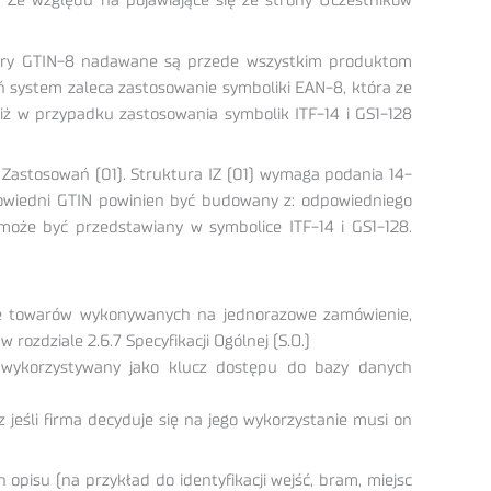
. Ze względu na pojawiające się ze strony Uczestników
umery GTIN-8 nadawane są przede wszystkim produktom
ń system zaleca zastosowanie symboliki EAN-8, która ze
iż w przypadku zastosowania symbolik ITF-14 i GS1-128
 Zastosowań (01). Struktura IZ (01) wymaga podania 14-
powiedni GTIN powinien być budowany z: odpowiedniego
może być przedstawiany w symbolice ITF-14 i GS1-128.
ację towarów wykonywanych na jednorazowe zamówienie,
rozdziale 2.6.7 Specyfikacji Ogólnej (S.O.)
wykorzystywany jako klucz dostępu do bazy danych
jeśli firma decyduje się na jego wykorzystanie musi on
pisu (na przykład do identyfikacji wejść, bram, miejsc