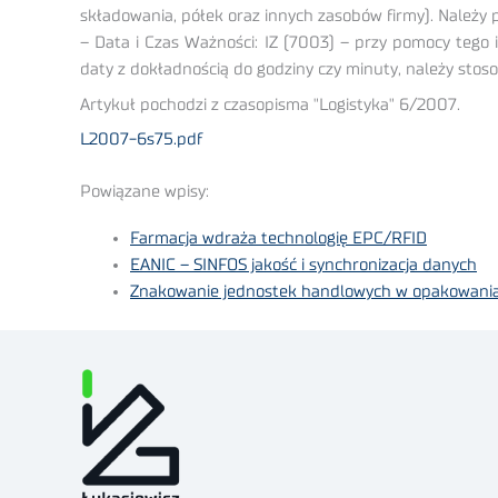
składowania, półek oraz innych zasobów firmy). Należy
– Data i Czas Ważności: IZ (7003) – przy pomocy tego 
daty z dokładnością do godziny czy minuty, należy sto
Artykuł pochodzi z czasopisma "Logistyka" 6/2007.
L2007-6s75.pdf
Powiązane wpisy:
Farmacja wdraża technologię EPC/RFID
EANIC – SINFOS jakość i synchronizacja danych
Znakowanie jednostek handlowych w opakowania