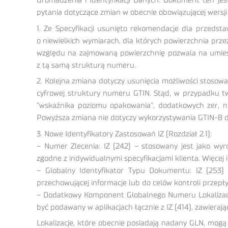
Gromadzenia i Identyfikacji Danych. Dokument ten jes
pytania dotyczące zmian w obecnie obowiązującej wersji 7
1. Ze Specyfikacji usunięto rekomendacje dla przed
o niewielkich wymiarach, dla których powierzchnia prz
względu na zajmowaną powierzchnię pozwala na umieszc
z tą samą strukturą numeru.
2. Kolejna zmiana dotyczy usunięcia możliwości stosow
cyfrowej struktury numeru GTIN. Stąd, w przypadku t
"wskaźnika poziomu opakowania", dodatkowych zer, nu
Powyższa zmiana nie dotyczy wykorzystywania GTIN-8 dl
3. Nowe Identyfikatory Zastosowań IZ (Rozdział 2.1):
– Numer Zlecenia: IZ (242) – stosowany jest jako wy
zgodne z indywidualnymi specyfikacjami klienta. Więcej i
– Globalny Identyfikator Typu Dokumentu: IZ (25
przechowującej informacje lub do celów kontroli przep
– Dodatkowy Komponent Globalnego Numeru Lokalizacyjne
być podawany w aplikacjach łącznie z IZ (414), zawiera
Lokalizacje, które obecnie posiadają nadany GLN, mogą