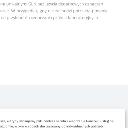
owane unikalnymi GLN bez użycia dodatkowych oznaczeń
nostek. W przypadku, gdy nie zachodzi potrzeba podania
 na przykład do oznaczania próbek laboratoryjnych.
Polityka prywatności
Dostępność cyfrowa
zej witryny stosujemy pliki cookies w celu świadczenia Państwu usług na
poziomie, w tym w sposób dostosowany do indywidualnych potrzeb.