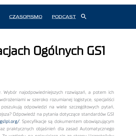
Search
CZASOPISMO
PODCAST
for:
Search Button
acjach Ogólnych GS1
w. Wybór najodpowiedniejszych rozwiązań, a potem ich
drożeniami w szeroko rozumianej logistyce, specjaliści
, poszukują odpowiedzi na wiele szczegółowych pytań,
dniejsza? Odpowiedź na pytania dotyczące standardów GS1
gs1pl.org/
. Specyfikacje są dokumentem obowiązującym
 oraz praktycznych objaśnień dla zasad Automatycznego