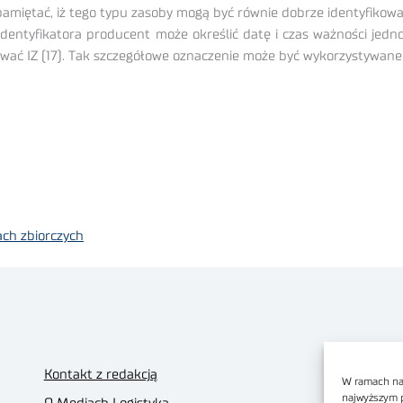
 pamiętać, iż tego typu zasoby mogą być równie dobrze identyfik
identyfikatora producent może określić datę i czas ważności jed
sować IZ (17). Tak szczegółowe oznaczenie może być wykorzystywane
ch zbiorczych
Kontakt z redakcją
W ramach nas
najwyższym 