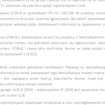
t aktualizowany przez grupy robocze GS1 co najmniej raz w roku
.1, postaram się pokrótce opisać najistotniejsze z nich.
stawiania GTIN-8 w symbolikach ITF-14 i GS1-128. W praktyce n
eznaczona na druk jest znacznie ograniczona. Dla takich zastosowa
zenie większej liczby dodatkowych informacji na opakowaniu, n
ania GTIN-8 z dodatkowymi zerami na początku, z Identyfikatorem
worzenia numeru dla jednostek zbiorczych czy logistycznych, od
meru GTIN-8 i nowej cyfry kontrolnej. Numer w takiej postaci 
a zastosowań z IZ (02).
różnik unikalnych jednostek handlowych. Pozwala na identyfik
nformacji na temat zastosowań tego identyfikatora znaleźć można w 
3) – jest nadawany przez twórcę dokumentu. Numer może być 
ływu informacji w ramach komórek
go: GLN IZ (254) – wykorzystanie IZ (254) jest opcjonalne, lecz 
jącym numer GLN.
 wykorzystywać dodatkowe oznaczenia w celu uszczegółowienia ich o