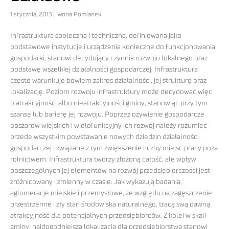
1 stycznia, 2013 | Iwona Pomianek
Infrastruktura społeczna i techniczna, definiowana jako
podstawowe instytucje i urządzenia konieczne do funkcjonowania
gospodarki, stanowi decydujący czynnik rozwoju lokalnego oraz
podstawę wszelkiej działalności gospodarczej. Infrastruktura
często warunkuje bowiem zakres działalności, jej strukturę oraz
lokalizację. Poziom rozwoju infrastruktury może decydować więc
o atrakcyjności albo nieatrakcyjności gminy, stanowiąc przy tym
szansę lub barierę jej rozwoju. Poprzez ożywienie gospodarcze
obszarów wiejskich i wielofunkcyjny ich rozwój należy rozumieć
przede wszystkim powstawanie nowych dziedzin działalności
gospodarczej i związane z tym zwiększenie liczby miejsc pracy poza
rolnictwem. Infrastruktura tworzy złożoną całość, ale wpływ
poszczególnych jej elementów na rozwój przedsiębiorczości jest
zróżnicowany i zmienny w czasie. Jak wykazują badania,
aglomeracje miejskie i przemysłowe, ze względu na zagęszczenie
przestrzenne i zły stan środowiska naturalnego, tracą swą dawną
atrakcyjność dla potencjalnych przedsiębiorców. Z kolei w skali
gminy, najdogodniejszą lokalizacją dla przedsiębiorstwa stanowi