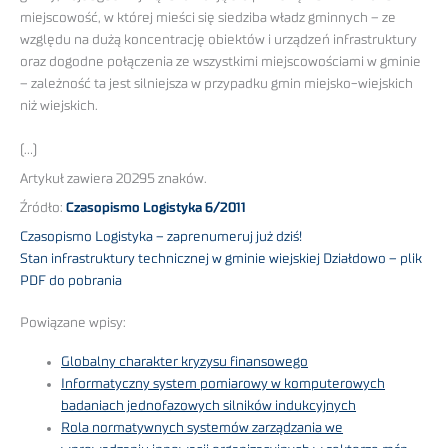
miejscowość, w której mieści się siedziba władz gminnych – ze
względu na dużą koncentrację obiektów i urządzeń infrastruktury
oraz dogodne połączenia ze wszystkimi miejscowościami w gminie
– zależność ta jest silniejsza w przypadku gmin miejsko-wiejskich
niż wiejskich.
(…)
Artykuł zawiera 20295 znaków.
Źródło:
Czasopismo Logistyka 6/2011
Czasopismo Logistyka – zaprenumeruj już dziś!
Stan infrastruktury technicznej w gminie wiejskiej Działdowo – plik
PDF do pobrania
Powiązane wpisy:
Globalny charakter kryzysu finansowego
Informatyczny system pomiarowy w komputerowych
badaniach jednofazowych silników indukcyjnych
Rola normatywnych systemów zarządzania we