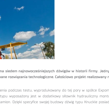
na siedem najnowocześniejszych dźwigów w historii firmy. Jed
wane rozwiązania technologiczne. Całościowo projekt realizowany
iążenia podczas testu, wyprodukowany do tej pory w spółce Expo
typu wyposażony jest w dodatkowy siłownik hydrauliczny mo
ramion. Dzięki specyfice swojej budowy dźwig typu Knuckle posi