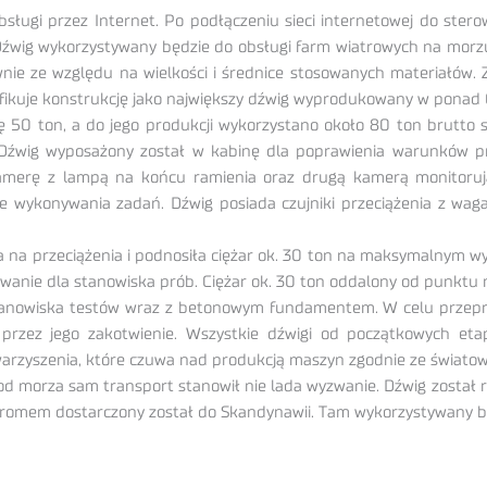
gi przez Internet. Po podłączeniu sieci internetowej do stero
Dźwig wykorzystywany będzie do obsługi farm wiatrowych na morzu,
e ze względu na wielkości i średnice stosowanych materiałów. 
ikuje konstrukcję jako największy dźwig wyprodukowany w ponad 60
ton, a do jego produkcji wykorzystano około 80 ton brutto sta
j. Dźwig wyposażony został w kabinę dla poprawienia warunków p
kamerę z lampą na końcu ramienia oraz drugą kamerą monitorują
e wykonywania zadań. Dźwig posiada czujniki przeciążenia z wag
a przeciążenia i podnosiła ciężar ok. 30 ton na maksymalnym wys
yzwanie dla stanowiska prób. Ciężar ok. 30 ton oddalony od punkt
tanowiska testów wraz z betonowym fundamentem. W celu przepr
rzez jego zakotwienie. Wszystkie dźwigi od początkowych eta
arzyszenia, które czuwa nad produkcją maszyn zgodnie ze świato
od morza sam transport stanowił nie lada wyzwanie. Dźwig został
omem dostarczony został do Skandynawii. Tam wykorzystywany bę