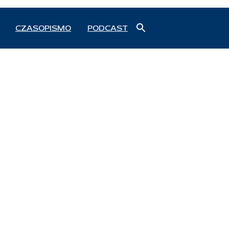
Search
CZASOPISMO
PODCAST
for:
Search Button