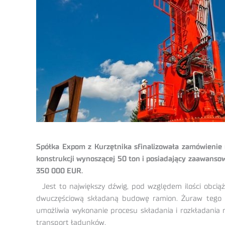
Spółka Expom z Kurzętnika sfinalizowała zamówienie 
konstrukcji wynoszącej 50 ton i posiadający zaawanso
350 000 EUR.
Jest to największy dźwig, pod względem ilości obc
dwuczęściową składaną budowę ramion. Żuraw tego 
umożliwia wykonanie procesu składania i rozkładania 
transport ładunków.