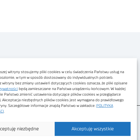
Polityka prywatności
Dostępność cyfrowa
zej witryny stosujemy pliki cookies w celu świadczenia Państwu usług na
poziomie, w tym w sposób dostosowany do indywidualnych potrzeb.
Regulamin Portalu
z witryny bez zmiany ustawień dotyczących cookies oznacza, że pliki opisane
rywatności
będą zamieszczane na Państwa urządzeniu końcowym. W każdej
Regulamin sklepu
ie Państwo zmienić ustawienia dotyczące plików cookies w przeglądarce
j. Akceptacja niezbędnych plików cookies jest wymagana do prawidłowego
tryny. Szczegółowe informacje znajdą Państwo w zakładce:
POLITYKA
CI
.
ceptuję niezbędne
Akceptuję wszystkie