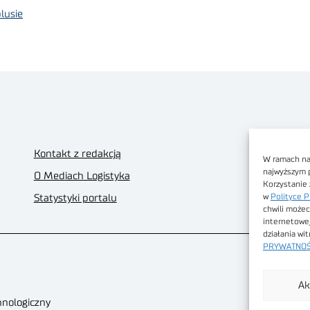
lusie
Kontakt z redakcją
W ramach nas
najwyższym 
O Mediach Logistyka
Korzystanie 
w
Polityce P
Statystyki portalu
chwili możec
internetowe
działania wi
PRYWATNOŚ
Ak
hnologiczny