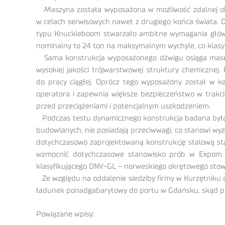
Maszyna została wyposażona w możliwość zdalnej obsłu
w celach serwisowych nawet z drugiego końca świata. 
typu Knuckleboom stwarzało ambitne wymagania główni
nominalny to 24 ton na maksymalnym wychyle, co klasyf
Sama konstrukcja wyposażonego dźwigu osiąga masę 50 
wysokiej jakości trójwarstwowej struktury chemiczne
do pracy ciągłej. Oprócz tego wyposażony został w 
operatora i zapewnia większe bezpieczeństwo w trakci
przed przeciążeniami i potencjalnym uszkodzeniem.
Podczas testu dynamicznego konstrukcja badana była n
budowlanych, nie posiadają przeciwwagi, co stanowi w
dotychczasowo zaprojektowaną konstrukcję stalową s
wzmocnić dotychczasowe stanowisko prób w Expom p
klasyfikującego DNV-GL – norweskiego okrętowego stow
Ze względu na oddalenie siedziby firmy w Kurzętniku 
ładunek ponadgabarytowy do portu w Gdańsku, skąd pr
Powiązane wpisy: