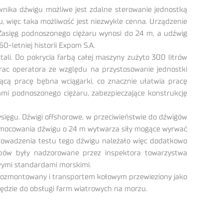
wnika dźwigu możliwe jest zdalne sterowanie jednostką
 więc taka możliwość jest niezwykle cenna. Urządzenie
Zasięg podnoszonego ciężaru wynosi do 24 m, a udźwig
-letniej historii Expom S.A.
li. Do pokrycia farbą całej maszyny zużyto 300 litrów
rac operatora ze względu na przystosowanie jednostki
cą pracę bębna wciągarki, co znacznie ułatwia pracę
ami podnoszonego ciężaru, zabezpieczające konstrukcję
ięgu. Dźwigi offshorowe, w przeciwieństwie do dźwigów
u mocowania dźwigu o 24 m wytwarza siły mogące wyrwać
owadzenia testu tego dźwigu należało więc dodatkowo
pów były nadzorowane przez inspektora towarzystwa
wymi standardami morskimi.
 rozmontowany i transportem kołowym przewieziony jako
dzie do obsługi farm wiatrowych na morzu.