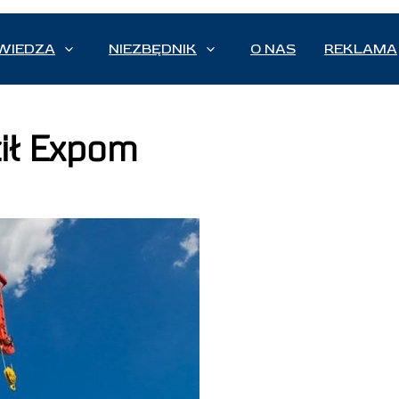
WIEDZA
NIEZBĘDNIK
O NAS
REKLAMA
cił Expom