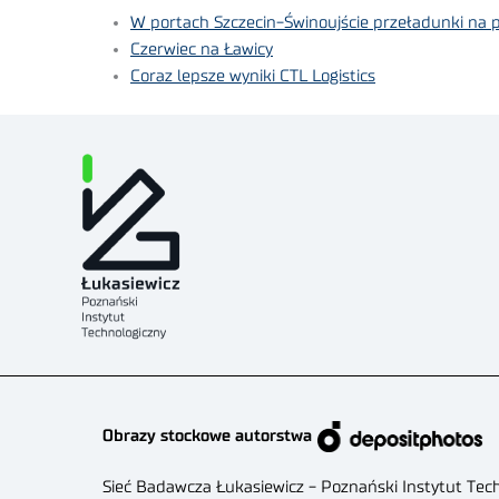
W portach Szczecin-Świnoujście przeładunki na p
Czerwiec na Ławicy
Coraz lepsze wyniki CTL Logistics
Obrazy stockowe autorstwa
Sieć Badawcza Łukasiewicz - Poznański Instytut Tec