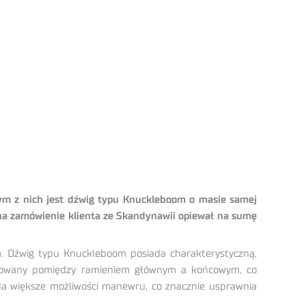
nym z nich jest dźwig typu Knuckleboom o masie samej
 na zamówienie klienta ze Skandynawii opiewał na sumę
m. Dźwig typu Knuckleboom posiada charakterystyczną,
ntowany pomiędzy ramieniem głównym a końcowym, co
ada większe możliwości manewru, co znacznie usprawnia