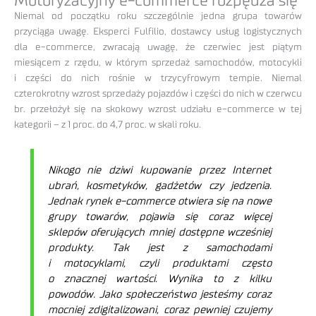
Motoryzacyjny e-commerce rozpędza się
Niemal od początku roku szczególnie jedna grupa towarów
przyciąga uwagę. Eksperci Fulfilio, dostawcy usług logistycznych
dla e-commerce, zwracają uwagę, że czerwiec jest piątym
miesiącem z rzędu, w którym sprzedaż samochodów, motocykli
i części do nich rośnie w trzycyfrowym tempie. Niemal
czterokrotny wzrost sprzedaży pojazdów i części do nich w czerwcu
br. przełożył się na skokowy wzrost udziału e-commerce w tej
kategorii – z 1 proc. do 4,7 proc. w skali roku.
Nikogo nie dziwi kupowanie przez Internet
ubrań, kosmetyków, gadżetów czy jedzenia.
Jednak rynek e-commerce otwiera się na nowe
grupy towarów, pojawia się coraz więcej
sklepów oferujących mniej dostępne wcześniej
produkty. Tak jest z samochodami
i motocyklami, czyli produktami często
o znacznej wartości. Wynika to z kilku
powodów. Jako społeczeństwo jesteśmy coraz
mocniej zdigitalizowani, coraz pewniej czujemy