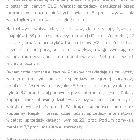
z ostatnich danych GUS. Wartość sprzedaży detalicznej przez
Internet w cenach bieżących była o 8 proc. wyższa niż
w analogicznym miesiącu ubiegłego roku.
Na taki wynik wpływ miały przede wszystkim e-zakupy żywności
i napojów (+53 proc. r/r), odzieży i obuwia (+17 proc. r/r), mebli (+12
proc. r/r) oraz farmaceutyków i kosmetyków (+12 proc. r/r). Jednak
niezmiennie od początku roku największą uwagę zwracają e-
zakupy motoryzacyjne, które odnotowały aż 384 proc. wzrost
w ujęciu rocznym.
Dynamicznie rosnące e-zakupy Polaków przekładają się na wyższy
w ujęciu rocznym udział e-sprzedaży w łącznej sprzedaży
detalicznej. W czerwcu br. wyniósł 8,7 proc., podczas gdy rok temu
było to 8,2 proc. I tutaj ponownie, przez internet najczęściej Polacy
kupują odzież i obuwie (udział e-sprzedaży w całości sprzedaży tej
kategorii wyniósł 23 proc.). W drugiej kolejności chętnie e-
kupujemy książki i prasę, gdzie udział sprzedaży internetowej
w całości sprzedaży kategorii wyniósł 20,1 proc. Podium domykają
meble z 17,7 proc. udziałem e-sprzedaży.