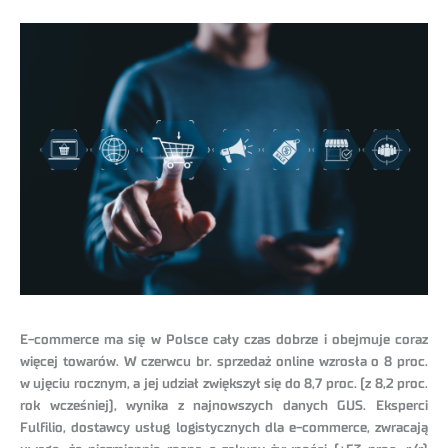
E-commerce ma się w Polsce cały czas dobrze i obejmuje coraz
więcej towarów. W czerwcu br. sprzedaż online wzrosła o 8 proc.
w ujęciu rocznym, a jej udział zwiększył się do 8,7 proc. (z 8,2 proc.
rok wcześniej), wynika z najnowszych danych GUS. Eksperci
Fulfilio, dostawcy usług logistycznych dla e-commerce, zwracają