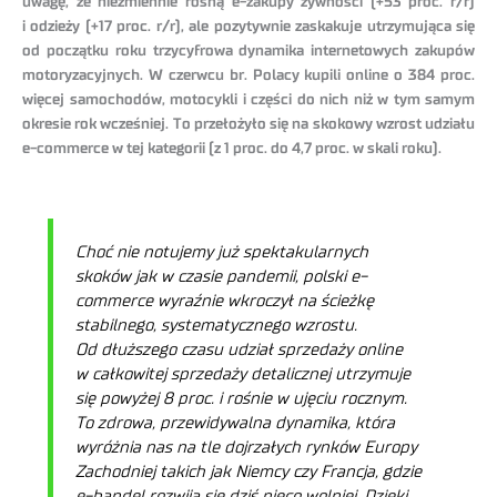
uwagę, że niezmiennie rosną e-zakupy żywności (+53 proc. r/r)
i odzieży (+17 proc. r/r), ale pozytywnie zaskakuje utrzymująca się
od początku roku trzycyfrowa dynamika internetowych zakupów
motoryzacyjnych. W czerwcu br. Polacy kupili online o 384 proc.
więcej samochodów, motocykli i części do nich niż w tym samym
okresie rok wcześniej. To przełożyło się na skokowy wzrost udziału
e-commerce w tej kategorii (z 1 proc. do 4,7 proc. w skali roku).
Choć nie notujemy już spektakularnych
skoków jak w czasie pandemii, polski e-
commerce wyraźnie wkroczył na ścieżkę
stabilnego, systematycznego wzrostu.
Od dłuższego czasu udział sprzedaży online
w całkowitej sprzedaży detalicznej utrzymuje
się powyżej 8 proc. i rośnie w ujęciu rocznym.
To zdrowa, przewidywalna dynamika, która
wyróżnia nas na tle dojrzałych rynków Europy
Zachodniej takich jak Niemcy czy Francja, gdzie
e-handel rozwija się dziś nieco wolniej. Dzięki