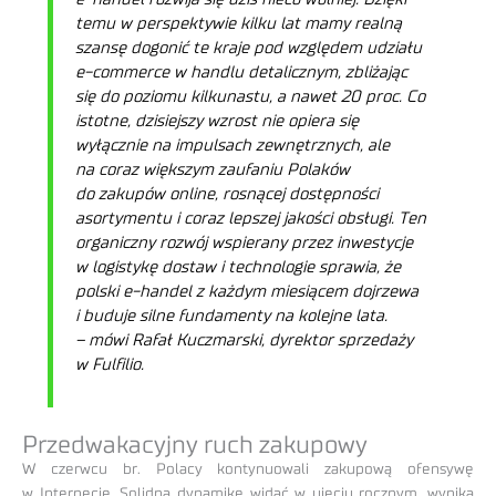
temu w perspektywie kilku lat mamy realną
szansę dogonić te kraje pod względem udziału
e-commerce w handlu detalicznym, zbliżając
się do poziomu kilkunastu, a nawet 20 proc. Co
istotne, dzisiejszy wzrost nie opiera się
wyłącznie na impulsach zewnętrznych, ale
na coraz większym zaufaniu Polaków
do zakupów online, rosnącej dostępności
asortymentu i coraz lepszej jakości obsługi. Ten
organiczny rozwój wspierany przez inwestycje
w logistykę dostaw i technologie sprawia, że
polski e-handel z każdym miesiącem dojrzewa
i buduje silne fundamenty na kolejne lata.
– mówi Rafał Kuczmarski, dyrektor sprzedaży
w Fulfilio.
Przedwakacyjny ruch zakupowy
W czerwcu br. Polacy kontynuowali zakupową ofensywę
w Internecie. Solidną dynamikę widać w ujęciu rocznym, wynika