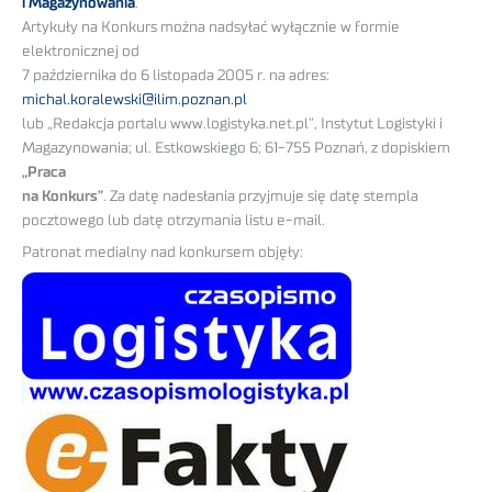
i Magazynowania
.
Artykuły na Konkurs można nadsyłać wyłącznie w formie
elektronicznej od
7 października do 6 listopada 2005 r. na adres:
michal.koralewski@ilim.poznan.pl
lub „Redakcja portalu www.logistyka.net.pl”, Instytut Logistyki i
Magazynowania; ul. Estkowskiego 6; 61-755 Poznań, z dopiskiem
„Praca
na Konkurs”
. Za datę nadesłania przyjmuje się datę stempla
pocztowego lub datę otrzymania listu e-mail.
Patronat medialny nad konkursem objęły: