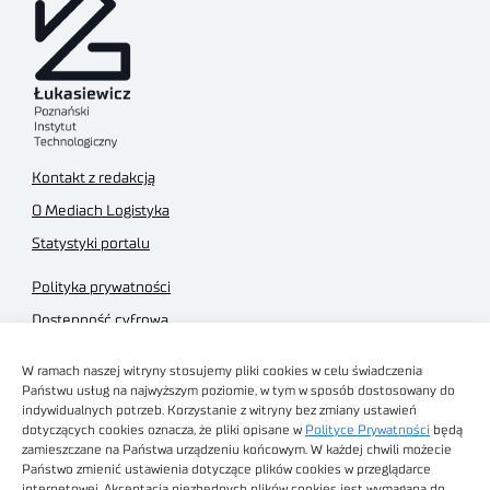
Kontakt z redakcją
O Mediach Logistyka
Statystyki portalu
Polityka prywatności
Dostępność cyfrowa
Regulamin Portalu
W ramach naszej witryny stosujemy pliki cookies w celu świadczenia
Regulamin sklepu
Państwu usług na najwyższym poziomie, w tym w sposób dostosowany do
indywidualnych potrzeb. Korzystanie z witryny bez zmiany ustawień
dotyczących cookies oznacza, że pliki opisane w
Polityce Prywatności
będą
zamieszczane na Państwa urządzeniu końcowym. W każdej chwili możecie
Państwo zmienić ustawienia dotyczące plików cookies w przeglądarce
internetowej. Akceptacja niezbędnych plików cookies jest wymagana do