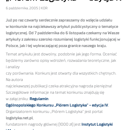
6 października, 2005 | KOR
Już po raz czwarty serdecznie zapraszamy do wzięcia udziału
w konkursie na najciekawszy artykuł publicystyczny o tematyce
logistycznej. Od 7 października do 6 listopada czekamy na Wasze
artykuły z zakresu szeroko rozumianej logistyki funkcjonującej w
Polsce, jak i tej wykraczającej poza granice naszego kraju.
Temat artykułu jest dowolny, podobnie jak jego forma. Oceniać
będziemy zarówno opisy wdrożeń, rozważania teoretyczne, jak
i analizy
czy porównania. Konkurs jest otwarty dla wszystkich chętnych.
Na autora
najciekawszej publikacji czeka atrakcyjna nagroda pieniężna!
Szczegółowe informacje na temat konkursu znajdują się
w załączniku:
Regulamin
Ogólnopolskiego Konkursu „Piórem Logistyka” – edycja IV
.
Organizatorem konkursu „Piórem Logistyka” jest portal
logistyka.net.pl
,
fundatorem nagrody głównej (1000 zł) jest
Instytut Logistyki