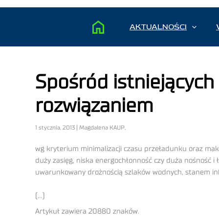
AKTUALNOŚCI
Spośród istniejących
rozwiązaniem
1 stycznia, 2013 | Magdalena KAUP,
wg kryterium minimalizacji czasu przeładunku oraz maksy
duży zasięg, niska energochłonność czy duża nośność i 
uwarunkowany drożnością szlaków wodnych, stanem inf
(…)
Artykuł zawiera 20880 znaków.