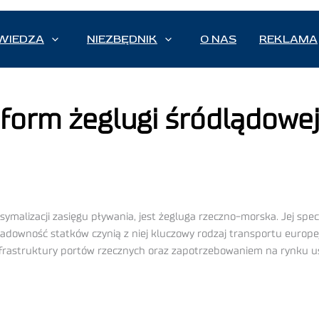
WIEDZA
NIEZBĘDNIK
O NAS
REKLAMA
 form żeglugi śródlądowe
malizacji zasięgu pływania, jest żegluga rzeczno-morska. Jej spec
ładowność statków czynią z niej kluczowy rodzaj transportu europej
rastruktury portów rzecznych oraz zapotrzebowaniem na rynku u