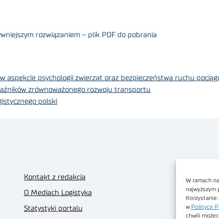
tywniejszym rozwiązaniem – plik PDF do pobrania
i w aspekcie psychologii zwierząt oraz bezpieczeństwa ruchu pocią
kaźników zrównoważonego rozwoju transportu
istycznego polski
Kontakt z redakcją
W ramach nas
najwyższym 
O Mediach Logistyka
Korzystanie 
w
Polityce P
Statystyki portalu
chwili możec