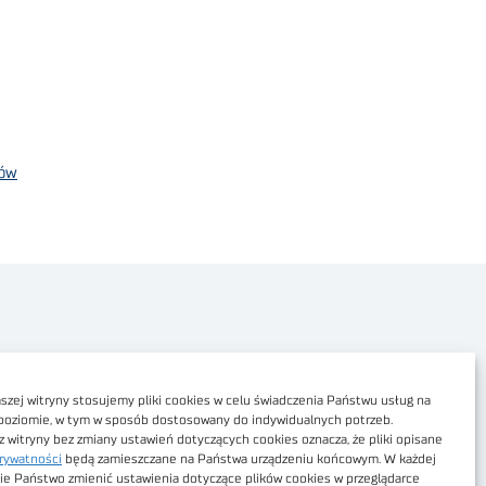
gów
Polityka prywatności
Dostępność cyfrowa
zej witryny stosujemy pliki cookies w celu świadczenia Państwu usług na
poziomie, w tym w sposób dostosowany do indywidualnych potrzeb.
Regulamin Portalu
z witryny bez zmiany ustawień dotyczących cookies oznacza, że pliki opisane
rywatności
będą zamieszczane na Państwa urządzeniu końcowym. W każdej
Regulamin sklepu
ie Państwo zmienić ustawienia dotyczące plików cookies w przeglądarce