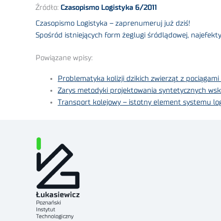
Źródło:
Czasopismo Logistyka 6/2011
Czasopismo Logistyka – zaprenumeruj już dziś!
Spośród istniejących form żeglugi śródlądowej, najefek
Powiązane wpisy:
Problematyka kolizji dzikich zwierząt z pociągam
Zarys metodyki projektowania syntetycznych ws
Transport kolejowy – istotny element systemu log