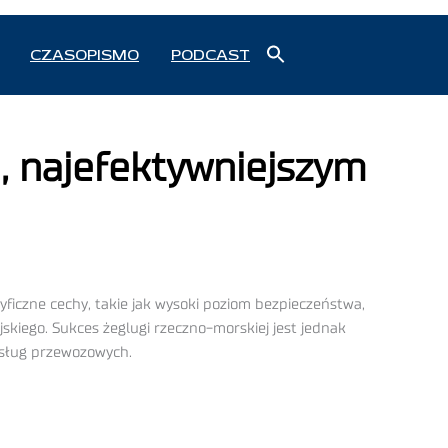
Search
CZASOPISMO
PODCAST
for:
Search Button
j, najefektywniejszym
yficzne cechy, takie jak wysoki poziom bezpieczeństwa,
skiego. Sukces żeglugi rzeczno-morskiej jest jednak
sług przewozowych.