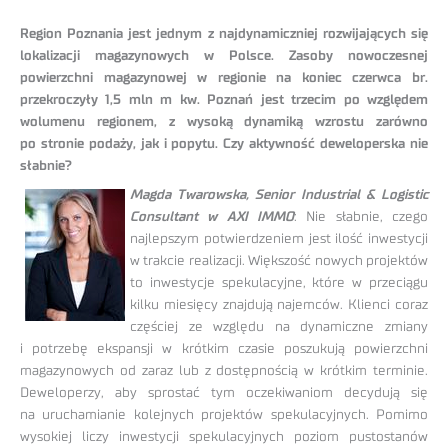
Region Poznania jest jednym z najdynamiczniej rozwijających się
lokalizacji magazynowych w Polsce. Zasoby nowoczesnej
powierzchni magazynowej w regionie na koniec czerwca br.
przekroczyły 1,5 mln m kw. Poznań jest trzecim po względem
wolumenu regionem, z wysoką dynamiką wzrostu zarówno
po stronie podaży, jak i popytu. Czy aktywność deweloperska nie
słabnie?
Magda Twarowska, Senior Industrial & Logistic
Consultant w AXI IMMO
: Nie słabnie, czego
najlepszym potwierdzeniem jest ilość inwestycji
w trakcie realizacji. Większość nowych projektów
to inwestycje spekulacyjne, które w przeciągu
kilku miesięcy znajdują najemców. Klienci coraz
częściej ze względu na dynamiczne zmiany
i potrzebę ekspansji w krótkim czasie poszukują powierzchni
magazynowych od zaraz lub z dostępnością w krótkim terminie.
Deweloperzy, aby sprostać tym oczekiwaniom decydują się
na uruchamianie kolejnych projektów spekulacyjnych. Pomimo
wysokiej liczy inwestycji spekulacyjnych poziom pustostanów