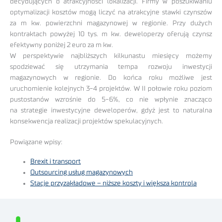
decydujących o atrakcyjności lokalizacji. Firmy w poszukiwaniu
optymalizacji kosztów mogą liczyć na atrakcyjne stawki czynszów
za m kw. powierzchni magazynowej w regionie. Przy dużych
kontraktach powyżej 10 tys. m kw. deweloperzy oferują czynsz
efektywny poniżej 2 euro za m kw.
W perspektywie najbliższych kilkunastu miesięcy możemy
spodziewać się utrzymania tempa rozwoju inwestycji
magazynowych w regionie. Do końca roku możliwe jest
uruchomienie kolejnych 3-4 projektów. W II połowie roku poziom
pustostanów wzrośnie do 5-6%, co nie wpłynie znacząco
na strategie inwestycyjne deweloperów, gdyż jest to naturalna
konsekwencja realizacji projektów spekulacyjnych.
Powiązane wpisy:
Brexit i transport
Outsourcing usług magazynowych
Stacje przyzakładowe – niższe koszty i większa kontrola