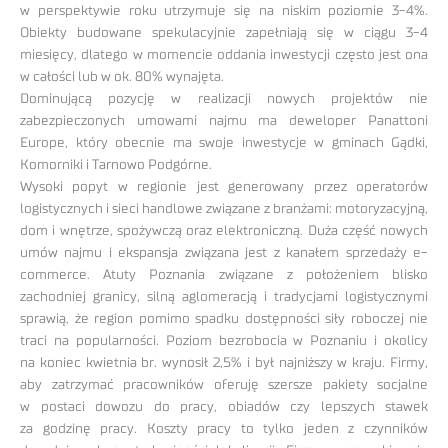
w perspektywie roku utrzymuje się na niskim poziomie 3-4%.
Obiekty budowane spekulacyjnie zapełniają się w ciągu 3-4
miesięcy, dlatego w momencie oddania inwestycji często jest ona
w całości lub w ok. 80% wynajęta.
Dominującą pozycję w realizacji nowych projektów nie
zabezpieczonych umowami najmu ma deweloper Panattoni
Europe, który obecnie ma swoje inwestycje w gminach Gądki,
Komorniki i Tarnowo Podgórne.
Wysoki popyt w regionie jest generowany przez operatorów
logistycznych i sieci handlowe związane z branżami: motoryzacyjną,
dom i wnętrze, spożywczą oraz elektroniczną. Duża część nowych
umów najmu i ekspansja związana jest z kanałem sprzedaży e-
commerce. Atuty Poznania związane z położeniem blisko
zachodniej granicy, silną aglomeracją i tradycjami logistycznymi
sprawią, że region pomimo spadku dostępności siły roboczej nie
traci na popularności. Poziom bezrobocia w Poznaniu i okolicy
na koniec kwietnia br. wynosił 2,5% i był najniższy w kraju. Firmy,
aby zatrzymać pracowników oferuję szersze pakiety socjalne
w postaci dowozu do pracy, obiadów czy lepszych stawek
za godzinę pracy. Koszty pracy to tylko jeden z czynników