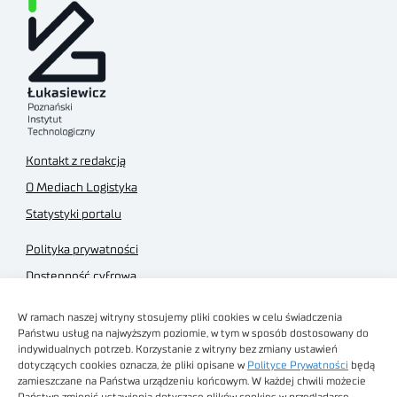
Kontakt z redakcją
O Mediach Logistyka
Statystyki portalu
Polityka prywatności
Dostępność cyfrowa
Regulamin Portalu
W ramach naszej witryny stosujemy pliki cookies w celu świadczenia
Regulamin sklepu
Państwu usług na najwyższym poziomie, w tym w sposób dostosowany do
indywidualnych potrzeb. Korzystanie z witryny bez zmiany ustawień
dotyczących cookies oznacza, że pliki opisane w
Polityce Prywatności
będą
zamieszczane na Państwa urządzeniu końcowym. W każdej chwili możecie