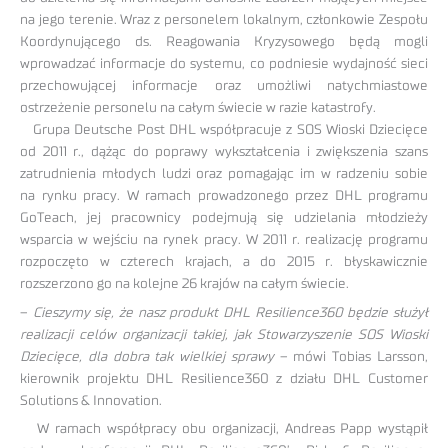
na jego terenie. Wraz z personelem lokalnym, członkowie Zespołu
Koordynującego ds. Reagowania Kryzysowego będą mogli
wprowadzać informacje do systemu, co podniesie wydajność sieci
przechowującej informacje oraz umożliwi natychmiastowe
ostrzeżenie personelu na całym świecie w razie katastrofy.
Grupa Deutsche Post DHL współpracuje z SOS Wioski Dziecięce
od 2011 r., dążąc do poprawy wykształcenia i zwiększenia szans
zatrudnienia młodych ludzi oraz pomagając im w radzeniu sobie
na rynku pracy. W ramach prowadzonego przez DHL programu
GoTeach, jej pracownicy podejmują się udzielania młodzieży
wsparcia w wejściu na rynek pracy. W 2011 r. realizację programu
rozpoczęto w czterech krajach, a do 2015 r. błyskawicznie
rozszerzono go na kolejne 26 krajów na całym świecie.
–
Cieszymy się, że nasz produkt DHL Resilience360 będzie służył
realizacji celów organizacji takiej, jak Stowarzyszenie SOS Wioski
Dziecięce, dla dobra tak wielkiej sprawy
– mówi Tobias Larsson,
kierownik projektu DHL Resilience360 z działu DHL Customer
Solutions & Innovation.
W ramach współpracy obu organizacji, Andreas Papp wystąpił