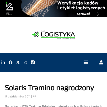
Solaris Tramino nagrodzony
17 października, 2011 | IW
Na targach MTK Trako w Gdańsku, największych w Polsce targach