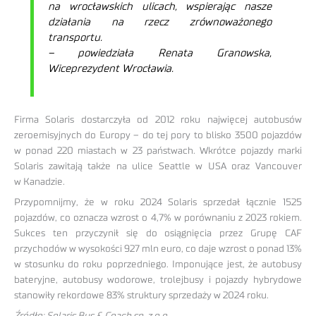
na wrocławskich ulicach, wspierając nasze
działania na rzecz zrównoważonego
transportu.
– powiedziała Renata Granowska,
Wiceprezydent Wrocławia.
Firma Solaris dostarczyła od 2012 roku najwięcej autobusów
zeroemisyjnych do Europy – do tej pory to blisko 3500 pojazdów
w ponad 220 miastach w 23 państwach. Wkrótce pojazdy marki
Solaris zawitają także na ulice Seattle w USA oraz Vancouver
w Kanadzie.
Przypomnijmy, że w roku 2024 Solaris sprzedał łącznie 1525
pojazdów, co oznacza wzrost o 4,7% w porównaniu z 2023 rokiem.
Sukces ten przyczynił się do osiągnięcia przez Grupę CAF
przychodów w wysokości 927 mln euro, co daje wzrost o ponad 13%
w stosunku do roku poprzedniego. Imponujące jest, że autobusy
bateryjne, autobusy wodorowe, trolejbusy i pojazdy hybrydowe
stanowiły rekordowe 83% struktury sprzedaży w 2024 roku.
Źródło: Solaris Bus & Coach sp. z o.o.