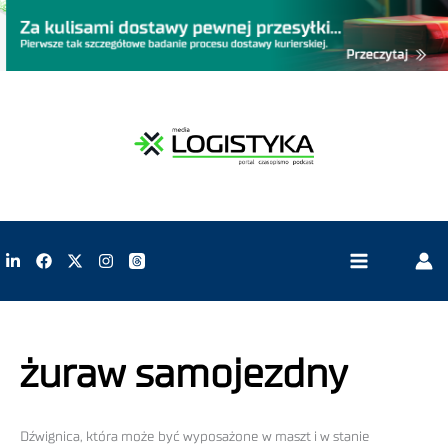
żuraw samojezdny
Dźwignica, która może być wyposażone w maszt i w stanie