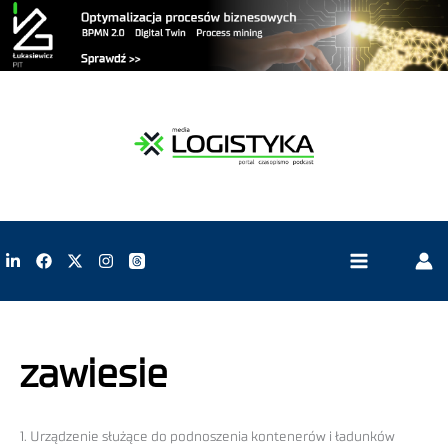
zawiesie
1. Urządzenie służące do podnoszenia kontenerów i ładunków