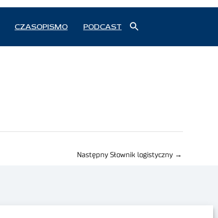
Search
CZASOPISMO
PODCAST
for:
Search Button
Następny Słownik logistyczny
→
Polityka prywatności