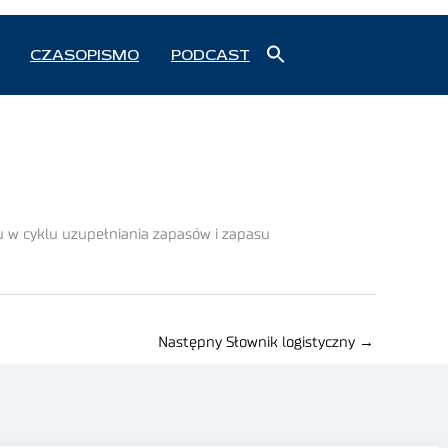
Search
CZASOPISMO
PODCAST
for:
Search Button
 w cyklu uzupełniania zapasów i zapasu
Następny Słownik logistyczny
→