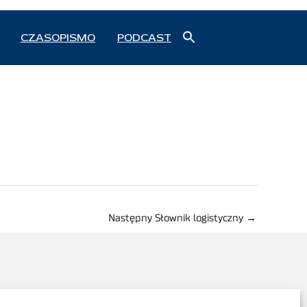
Search
CZASOPISMO
PODCAST
for:
Search Button
Następny Słownik logistyczny
→
Polityka prywatności