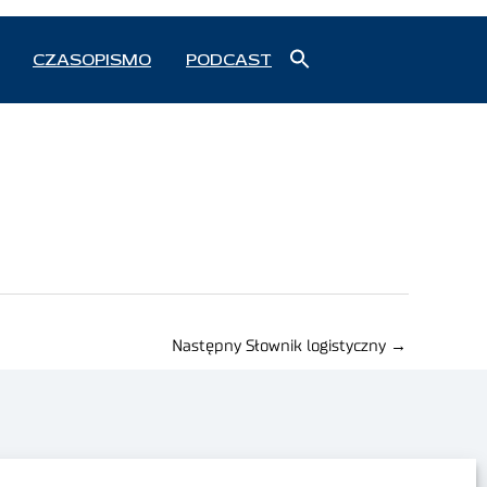
Search
CZASOPISMO
PODCAST
for:
Search Button
Następny Słownik logistyczny
→
Polityka prywatności