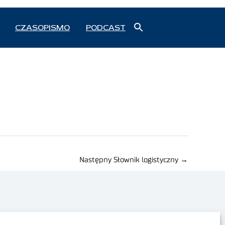
Search
CZASOPISMO
PODCAST
for:
Search Button
Następny Słownik logistyczny
→
Polityka prywatności