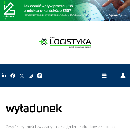
wyładunek
Zespół czynności związanych ze zdjęciem ładunków ze środka