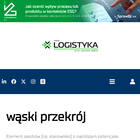
wąski przekrój
Element zasobów (np. stanowisko) o najniższym potencjale.