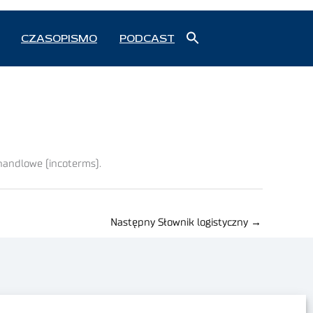
Search
CZASOPISMO
PODCAST
for:
Search Button
handlowe (incoterms).
Następny Słownik logistyczny
→
Polityka prywatności