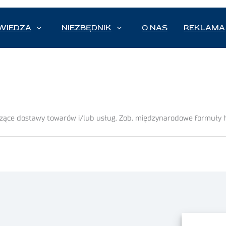
WIEDZA
NIEZBĘDNIK
O NAS
REKLAMA
czące dostawy towarów i/lub usług. Zob. międzynarodowe formuły 