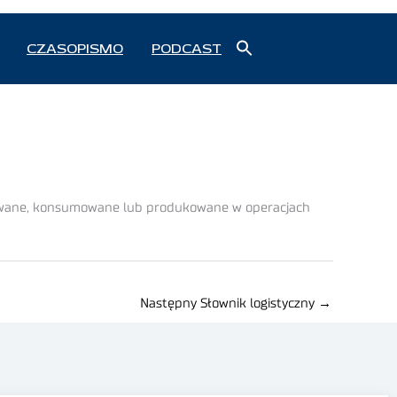
Search
CZASOPISMO
PODCAST
for:
Search Button
żywane, konsumowane lub produkowane w operacjach
Następny Słownik logistyczny
→