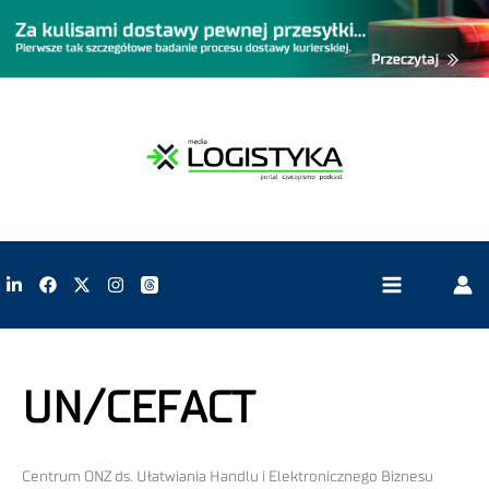
UN/CEFACT
Centrum ONZ ds. Ułatwiania Handlu i Elektronicznego Biznesu