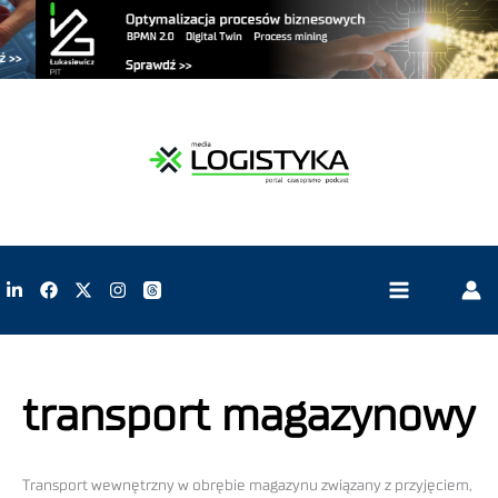
transport magazynowy
Transport wewnętrzny w obrębie magazynu związany z przyjęciem,