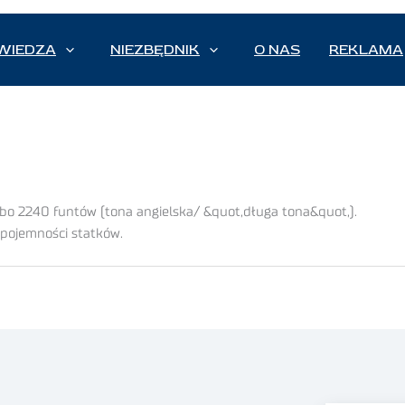
WIEDZA
NIEZBĘDNIK
O NAS
REKLAMA
lbo 2240 funtów (tona angielska/ &quot,długa tona&quot,).
 pojemności statków.