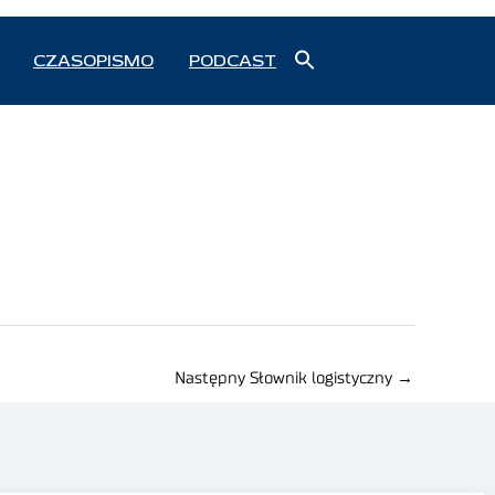
Search
CZASOPISMO
PODCAST
for:
Search Button
Następny Słownik logistyczny
→