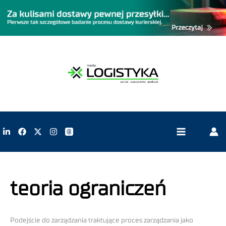
teoria ograniczeń
Podejście do zarządzania traktujące proces zarządzania jako