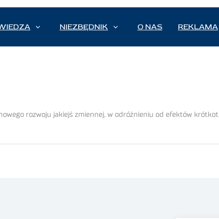
WIEDZA
NIEZBĘDNIK
O NAS
REKLAMA
nowego rozwoju jakiejś zmiennej, w odróżnieniu od efektów krótko