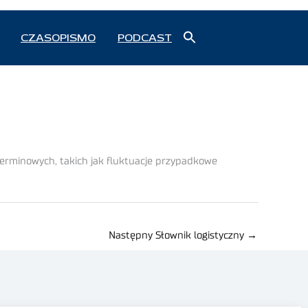
Search
CZASOPISMO
PODCAST
for:
Search Button
terminowych, takich jak fluktuacje przypadkowe
Następny Słownik logistyczny
→