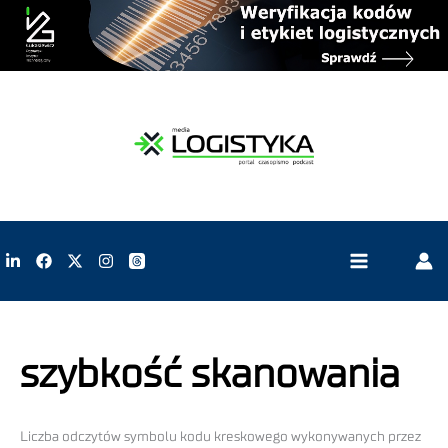
szybkość skanowania
Liczba odczytów symbolu kodu kreskowego wykonywanych przez