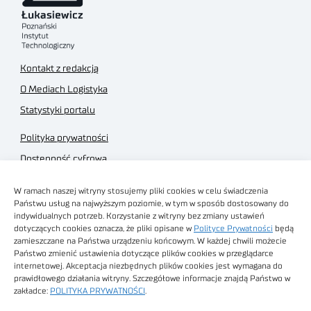
Kontakt z redakcją
O Mediach Logistyka
Statystyki portalu
Polityka prywatności
Dostępność cyfrowa
Regulamin Portalu
W ramach naszej witryny stosujemy pliki cookies w celu świadczenia
Regulamin sklepu
Państwu usług na najwyższym poziomie, w tym w sposób dostosowany do
indywidualnych potrzeb. Korzystanie z witryny bez zmiany ustawień
dotyczących cookies oznacza, że pliki opisane w
Polityce Prywatności
będą
zamieszczane na Państwa urządzeniu końcowym. W każdej chwili możecie
Państwo zmienić ustawienia dotyczące plików cookies w przeglądarce
internetowej. Akceptacja niezbędnych plików cookies jest wymagana do
Obrazy stockowe
prawidłowego działania witryny. Szczegółowe informacje znajdą Państwo w
autorstwa
zakładce:
POLITYKA PRYWATNOŚCI
.