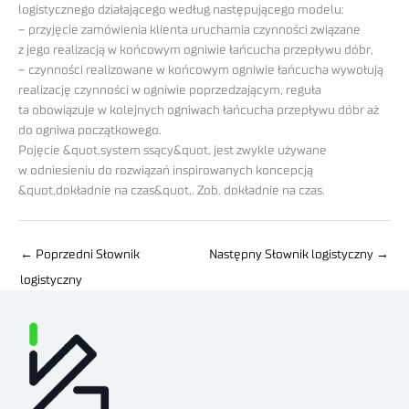
logistycznego działającego według następującego modelu:
– przyjęcie zamówienia klienta uruchamia czynności związane
z jego realizacją w końcowym ogniwie łańcucha przepływu dóbr,
– czynności realizowane w końcowym ogniwie łańcucha wywołują
realizację czynności w ogniwie poprzedzającym, reguła
ta obowiązuje w kolejnych ogniwach łańcucha przepływu dóbr aż
do ogniwa początkowego.
Pojęcie &quot,system ssący&quot, jest zwykle używane
w odniesieniu do rozwiązań inspirowanych koncepcją
&quot,dokładnie na czas&quot,. Zob. dokładnie na czas.
←
Poprzedni Słownik
Następny Słownik logistyczny
→
logistyczny