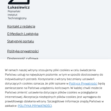
Kontakt z redakcją
O Mediach Logistyka
Statystyki portalu
Polityka prywatności
Dostępność cyfrowa
Regulamin Portalu
W ramach naszej witryny stosujemy pliki cookies w celu świadczenia
Regulamin sklepu
Państwu usług na najwyższym poziomie, w tym w sposób dostosowany do
indywidualnych potrzeb. Korzystanie z witryny bez zmiany ustawień
dotyczących cookies oznacza, że pliki opisane w
Polityce Prywatności
będą
zamieszczane na Państwa urządzeniu końcowym. W każdej chwili możecie
Państwo zmienić ustawienia dotyczące plików cookies w przeglądarce
internetowej. Akceptacja niezbędnych plików cookies jest wymagana do
Obrazy stockowe
prawidłowego działania witryny. Szczegółowe informacje znajdą Państwo w
autorstwa
zakładce:
POLITYKA PRYWATNOŚCI
.