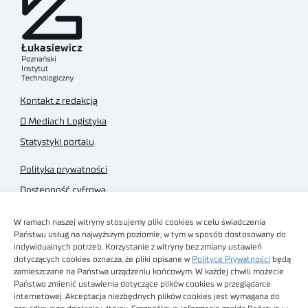
Kontakt z redakcją
O Mediach Logistyka
Statystyki portalu
Polityka prywatności
Dostępność cyfrowa
Regulamin Portalu
W ramach naszej witryny stosujemy pliki cookies w celu świadczenia
Regulamin sklepu
Państwu usług na najwyższym poziomie, w tym w sposób dostosowany do
indywidualnych potrzeb. Korzystanie z witryny bez zmiany ustawień
dotyczących cookies oznacza, że pliki opisane w
Polityce Prywatności
będą
zamieszczane na Państwa urządzeniu końcowym. W każdej chwili możecie
Państwo zmienić ustawienia dotyczące plików cookies w przeglądarce
internetowej. Akceptacja niezbędnych plików cookies jest wymagana do
Obrazy stockowe