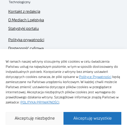
Kontakt z redakcją
O Mediach Logistyka
Statystyki portalu
Polityka prywatności
Dostępność cyfrowa
Regulamin Portalu
W ramach naszej witryny stosujemy pliki cookies w celu świadczenia
Regulamin sklepu
Państwu usług na najwyższym poziomie, w tym w sposób dostosowany do
indywidualnych potrzeb. Korzystanie z witryny bez zmiany ustawień
dotyczących cookies oznacza, że pliki opisane w
Polityce Prywatności
będą
zamieszczane na Państwa urządzeniu końcowym. W każdej chwili możecie
Państwo zmienić ustawienia dotyczące plików cookies w przeglądarce
internetowej. Akceptacja niezbędnych plików cookies jest wymagana do
Obrazy stockowe
prawidłowego działania witryny. Szczegółowe informacje znajdą Państwo w
autorstwa
zakładce:
POLITYKA PRYWATNOŚCI
.
Sieć Badawcza Łukasiewicz - Poznański Instytut
Akceptuję niezbędne
Akceptuję wszystkie
Technologiczny