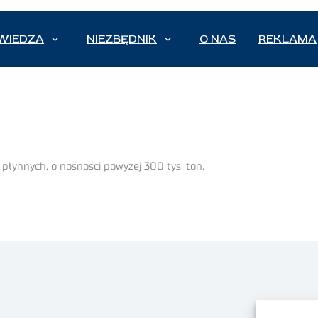
WIEDZA
NIEZBĘDNIK
O NAS
REKLAMA
ynnych, o nośności powyżej 300 tys. ton.