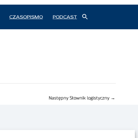
Search
CZASOPISMO
PODCAST
for:
Search Button
Następny Słownik logistyczny
→
Polityka prywatności