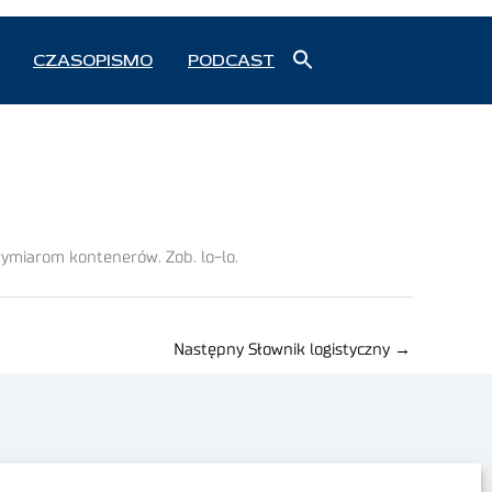
Search
CZASOPISMO
PODCAST
for:
Search Button
miarom kontenerów. Zob. lo-lo.
Następny Słownik logistyczny
→
Polityka prywatności