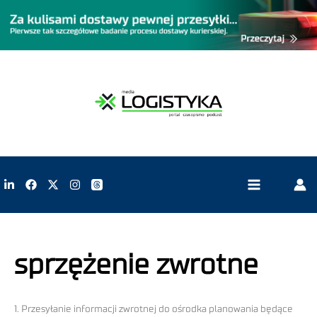
sprzężenie zwrotne
1. Przesyłanie informacji zwrotnej do ośrodka planowania będące