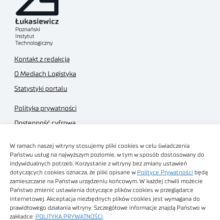
Kontakt z redakcją
O Mediach Logistyka
Statystyki portalu
Polityka prywatności
Dostępność cyfrowa
Regulamin Portalu
W ramach naszej witryny stosujemy pliki cookies w celu świadczenia
Regulamin sklepu
Państwu usług na najwyższym poziomie, w tym w sposób dostosowany do
indywidualnych potrzeb. Korzystanie z witryny bez zmiany ustawień
dotyczących cookies oznacza, że pliki opisane w
Polityce Prywatności
będą
zamieszczane na Państwa urządzeniu końcowym. W każdej chwili możecie
Państwo zmienić ustawienia dotyczące plików cookies w przeglądarce
internetowej. Akceptacja niezbędnych plików cookies jest wymagana do
Obrazy stockowe
prawidłowego działania witryny. Szczegółowe informacje znajdą Państwo w
autorstwa
zakładce:
POLITYKA PRYWATNOŚCI
.