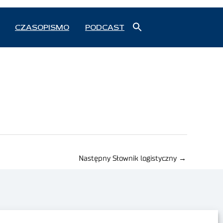
Search
CZASOPISMO
PODCAST
for:
Search Button
Następny Słownik logistyczny
→
Polityka prywatności