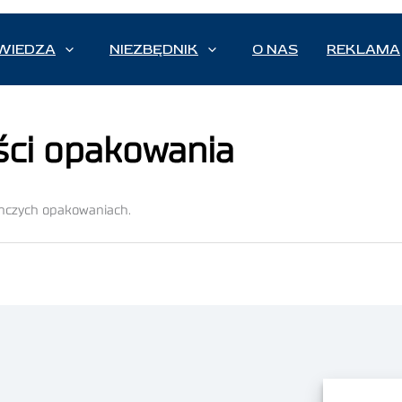
WIEDZA
NIEZBĘDNIK
O NAS
REKLAMA
ści opakowania
nczych opakowaniach.