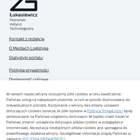
Kontakt z redakcją
O Mediach Logistyka
Statystyki portalu
Polityka prywatności
Dostępność cyfrowa
Regulamin Portalu
W ramach naszej witryny stosujemy pliki cookies w celu świadczenia
Regulamin sklepu
Państwu usług na najwyższym poziomie, w tym w sposób dostosowany do
indywidualnych potrzeb. Korzystanie z witryny bez zmiany ustawień
dotyczących cookies oznacza, że pliki opisane w
Polityce Prywatności
będą
zamieszczane na Państwa urządzeniu końcowym. W każdej chwili możecie
Państwo zmienić ustawienia dotyczące plików cookies w przeglądarce
internetowej. Akceptacja niezbędnych plików cookies jest wymagana do
Obrazy stockowe
prawidłowego działania witryny. Szczegółowe informacje znajdą Państwo w
autorstwa
zakładce:
POLITYKA PRYWATNOŚCI
.