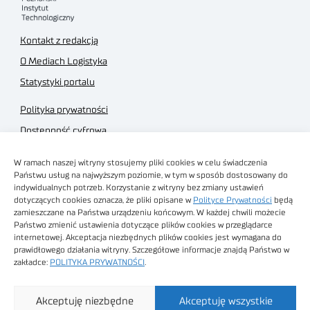
Kontakt z redakcją
O Mediach Logistyka
Statystyki portalu
Polityka prywatności
Dostępność cyfrowa
Regulamin Portalu
W ramach naszej witryny stosujemy pliki cookies w celu świadczenia
Regulamin sklepu
Państwu usług na najwyższym poziomie, w tym w sposób dostosowany do
indywidualnych potrzeb. Korzystanie z witryny bez zmiany ustawień
dotyczących cookies oznacza, że pliki opisane w
Polityce Prywatności
będą
zamieszczane na Państwa urządzeniu końcowym. W każdej chwili możecie
Państwo zmienić ustawienia dotyczące plików cookies w przeglądarce
internetowej. Akceptacja niezbędnych plików cookies jest wymagana do
Obrazy stockowe
prawidłowego działania witryny. Szczegółowe informacje znajdą Państwo w
autorstwa
zakładce:
POLITYKA PRYWATNOŚCI
.
Sieć Badawcza Łukasiewicz - Poznański Instytut
Akceptuję niezbędne
Akceptuję wszystkie
Technologiczny